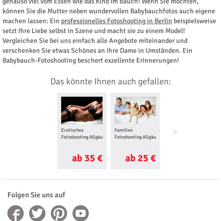
genauso viel vom Essen wie das Kind im Bauch! Wenn Sie möchten,
können Sie die Mutter neben wundervollen Babybauchfotos auch eigene
machen lassen: Ein
professionelles Fotoshooting in Berlin
beispielsweise
setzt Ihre Liebe selbst in Szene und macht sie zu einem Model!
Vergleichen Sie bei uns einfach alle Angebote miteinander und
verschenken Sie etwas Schönes an Ihre Dame in Umständen. Ein
Babybauch-Fotoshooting beschert exzellente Erinnerungen!
Das könnte Ihnen auch gefallen:
Erotisches
Familien
Foto Love Story für
Fotoshooting Allgäu
Fotoshooting Allgäu
Zwei Allgäu
ab 35 €
ab 25 €
ab 25 €
Folgen Sie uns auf