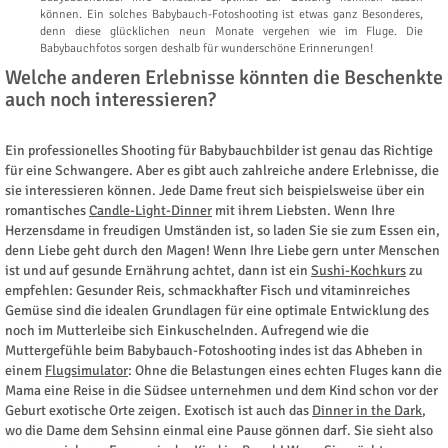
können. Ein solches Babybauch-Fotoshooting ist etwas ganz Besonderes,
denn diese glücklichen neun Monate vergehen wie im Fluge. Die
Babybauchfotos sorgen deshalb für wunderschöne Erinnerungen!
Welche anderen Erlebnisse könnten die Beschenkte
auch noch interessieren?
Ein professionelles Shooting für Babybauchbilder ist genau das Richtige
für eine Schwangere. Aber es gibt auch zahlreiche andere Erlebnisse, die
sie interessieren können. Jede Dame freut sich beispielsweise über ein
romantisches
Candle-Light-Dinner
mit ihrem Liebsten. Wenn Ihre
Herzensdame in freudigen Umständen ist, so laden Sie sie zum Essen ein,
denn Liebe geht durch den Magen! Wenn Ihre Liebe gern unter Menschen
ist und auf gesunde Ernährung achtet, dann ist ein
Sushi-Kochkurs
zu
empfehlen: Gesunder Reis, schmackhafter Fisch und vitaminreiches
Gemüse sind die idealen Grundlagen für eine optimale Entwicklung des
noch im Mutterleibe sich Einkuschelnden. Aufregend wie die
Muttergefühle beim Babybauch-Fotoshooting indes ist das Abheben in
einem
Flugsimulator
: Ohne die Belastungen eines echten Fluges kann die
Mama eine Reise in die Südsee unternehmen und dem Kind schon vor der
Geburt exotische Orte zeigen. Exotisch ist auch das
Dinner in the Dark
,
wo die Dame dem Sehsinn einmal eine Pause gönnen darf. Sie sieht also