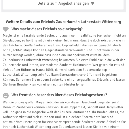
Details zum Angebot
anzeigen
Weitere Details zum Erlebnis Zauberkurs in Lutherstadt Wittenberg
Was macht dieses Erlebnis so einzigartig?
Magie ist eine faszinierende Sache, und auch wenn realistische Menschen nicht an
Sie glauben, so hofft heimlich ein kleiner Teil in uns, dass Sie doch existiert – wie in
den Büchern. Große Zauberer wie David Copperfield haben es vor gemacht: Auch
ohne „echte“ Magie können Gegenstände verschwinden und Jungfrauen in der
Mitter zersägt werden, ohne dass ihnen ein Haar gekrümmt wird! Bei dem
Zauberkurs in Lutherstadt Wittenberg bekommen Sie erste Einblicke in die Welt der
Zaubertricks und lernen, wie moderne Zauberei funktioniert. Wer geschickt ist und
sich auf der Bühne zu Hause fühlt, der wird nach dem Zauberworkshop in
Lutherstadt Wittenberg sein Publikum überraschen, verblüffen und begeistern
können. Schenken Sie mit dem Zauberkurs ein unvergessliches Erlebnis und lassen
Sie Ihren Beschenkten von einem echten Meister lernen!
Wer freut sich besonders über dieses Erlebnisgeschenk?
Wer die Shows großer Magier liebt, der wir von diesem Geschenk begeister sein!
Denn im Zauberkurs können Fans von David Copperfield, Gandalf und Harry Potter
voll und ganz in die magische Welt der Zauberei eintauchen. Ihr Bruder liebt es, die
Aufmerksamkeit auf sich zu ziehen und ist ein echter Entertainer? Das sind
optimale Voraussetzungen für eine vielversprechende Zaubererkariere. Schicken Sie
ihn nach Lutherstadt Wittenberg zum Zauberkurs und lassen Sie ihn von einem