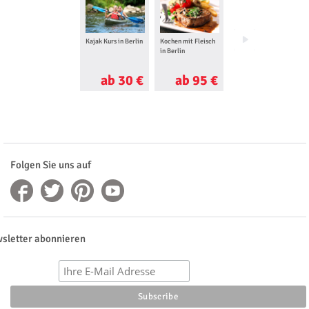
Kajak Kurs in Berlin
Kochen mit Fleisch
Cocktail Kurs in
in Berlin
Berlin
ab 30 €
ab 95 €
ab 56 €
Folgen Sie uns auf
sletter abonnieren