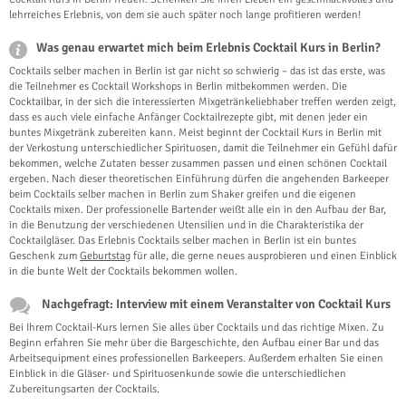
lehrreiches Erlebnis, von dem sie auch später noch lange profitieren werden!
Was genau erwartet mich beim Erlebnis Cocktail Kurs in Berlin?
Cocktails selber machen in Berlin ist gar nicht so schwierig – das ist das erste, was
die Teilnehmer es Cocktail Workshops in Berlin mitbekommen werden. Die
Cocktailbar, in der sich die interessierten Mixgetränkeliebhaber treffen werden zeigt,
dass es auch viele einfache Anfänger Cocktailrezepte gibt, mit denen jeder ein
buntes Mixgetränk zubereiten kann. Meist beginnt der Cocktail Kurs in Berlin mit
der Verkostung unterschiedlicher Spirituosen, damit die Teilnehmer ein Gefühl dafür
bekommen, welche Zutaten besser zusammen passen und einen schönen Cocktail
ergeben. Nach dieser theoretischen Einführung dürfen die angehenden Barkeeper
beim Cocktails selber machen in Berlin zum Shaker greifen und die eigenen
Cocktails mixen. Der professionelle Bartender weißt alle ein in den Aufbau der Bar,
in die Benutzung der verschiedenen Utensilien und in die Charakteristika der
Cocktailgläser. Das Erlebnis Cocktails selber machen in Berlin ist ein buntes
Geschenk zum
Geburtstag
für alle, die gerne neues ausprobieren und einen Einblick
in die bunte Welt der Cocktails bekommen wollen.
Nachgefragt: Interview mit einem Veranstalter von Cocktail Kurs
Bei Ihrem Cocktail-Kurs lernen Sie alles über Cocktails und das richtige Mixen. Zu
Beginn erfahren Sie mehr über die Bargeschichte, den Aufbau einer Bar und das
Arbeitsequipment eines professionellen Barkeepers. Außerdem erhalten Sie einen
Einblick in die Gläser- und Spirituosenkunde sowie die unterschiedlichen
Zubereitungsarten der Cocktails.