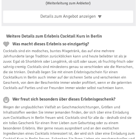
(Weiterleitung zum Anbieter)
Details zum Angebot
anzeigen
Weitere Details zum Erlebnis Cocktail Kurs in Berlin
Was macht dieses Erlebnis so einzigartig?
Cocktails sind ein modisches, buntes Mixgetränk, das auf eine mehrere
Jahrhunderte lange Tradition zurückblicken kann und heute beliebter ist als je
zuvor. Egal ob Shortdrink oder Longdrink, ob süß oder sauer, ob fruchtig-frisch oder
sahnig-cremig: Cocktails sind mindestens genau so verschieden wie die Menschen,
die sie trinken. Deshalb liegen Sie mit einem Erlebnisgutschein für einen
Cocktailkurs in Berlin auch immer auf der sicheren Seite und verschenken ein
Geschenk, von dem der Beschenkte immer wieder profitiert, wenn er die gelernten
Cocktails auf Parties und vor Freunden immer wieder selbst nachmixen kann.
Wer freut sich besonders über dieses Erlebnisgeschenk?
Wegen der unglaublichen Vielfalt an Geschmacksrichtungen, Größen und
Inhaltsstoffen werden Sie immer jemanden finden, der sich über eine Einladung
zum Cocktailkurs in Berlin freuen wird. Cocktails sind für alle da - deshalb sind sie
ein tolles Geschenk für einen Ihrer Lieben zum Geburtstag oder zu einem
besonderen Erlebnis. Wer gerne neues ausprobiert und an den exotischen
Ingredienzien eines Cocktails interessiert ist, der wird sich über eine Einladung zum
Cocktail Kurs in Berlin freuen. Schenken Sie Ihren Lieben ein geschmackvolles und