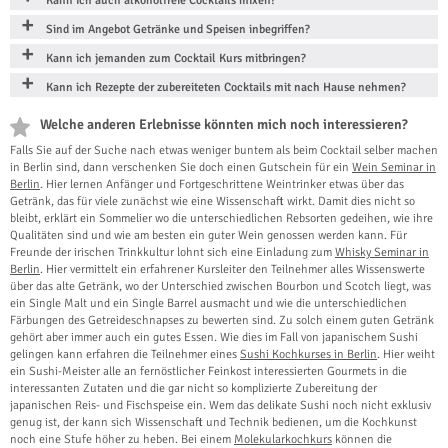
Kann ich auch alkoholfreie Cocktails mixen?
Sind im Angebot Getränke und Speisen inbegriffen?
Kann ich jemanden zum Cocktail Kurs mitbringen?
Kann ich Rezepte der zubereiteten Cocktails mit nach Hause nehmen?
Welche anderen Erlebnisse könnten mich noch interessieren?
Falls Sie auf der Suche nach etwas weniger buntem als beim Cocktail selber machen
in Berlin sind, dann verschenken Sie doch einen Gutschein für ein
Wein Seminar in
Berlin
. Hier lernen Anfänger und Fortgeschrittene Weintrinker etwas über das
Getränk, das für viele zunächst wie eine Wissenschaft wirkt. Damit dies nicht so
bleibt, erklärt ein Sommelier wo die unterschiedlichen Rebsorten gedeihen, wie ihre
Qualitäten sind und wie am besten ein guter Wein genossen werden kann. Für
Freunde der irischen Trinkkultur lohnt sich eine Einladung zum
Whisky Seminar in
Berlin
. Hier vermittelt ein erfahrener Kursleiter den Teilnehmer alles Wissenswerte
über das alte Getränk, wo der Unterschied zwischen Bourbon und Scotch liegt, was
ein Single Malt und ein Single Barrel ausmacht und wie die unterschiedlichen
Färbungen des Getreideschnapses zu bewerten sind. Zu solch einem guten Getränk
gehört aber immer auch ein gutes Essen. Wie dies im Fall von japanischem Sushi
gelingen kann erfahren die Teilnehmer eines
Sushi Kochkurses in Berlin
. Hier weiht
ein Sushi-Meister alle an fernöstlicher Feinkost interessierten Gourmets in die
interessanten Zutaten und die gar nicht so komplizierte Zubereitung der
japanischen Reis- und Fischspeise ein. Wem das delikate Sushi noch nicht exklusiv
genug ist, der kann sich Wissenschaft und Technik bedienen, um die Kochkunst
noch eine Stufe höher zu heben. Bei einem
Molekularkochkurs
können die