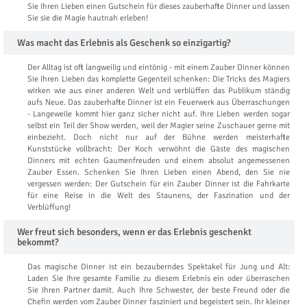
Sie Ihren Lieben einen Gutschein für dieses zauberhafte Dinner und lassen
Sie sie die Magie hautnah erleben!
Was macht das Erlebnis als Geschenk so einzigartig?
Der Alltag ist oft langweilig und eintönig - mit einem Zauber Dinner können
Sie Ihren Lieben das komplette Gegenteil schenken: Die Tricks des Magiers
wirken wie aus einer anderen Welt und verblüffen das Publikum ständig
aufs Neue. Das zauberhafte Dinner ist ein Feuerwerk aus Überraschungen
- Langeweile kommt hier ganz sicher nicht auf. Ihre Lieben werden sogar
selbst ein Teil der Show werden, weil der Magier seine Zuschauer gerne mit
einbezieht. Doch nicht nur auf der Bühne werden meisterhafte
Kunststücke vollbracht: Der Koch verwöhnt die Gäste des magischen
Dinners mit echten Gaumenfreuden und einem absolut angemessenen
Zauber Essen. Schenken Sie Ihren Lieben einen Abend, den Sie nie
vergessen werden: Der Gutschein für ein Zauber Dinner ist die Fahrkarte
für eine Reise in die Welt des Staunens, der Faszination und der
Verblüffung!
Wer freut sich besonders, wenn er das Erlebnis geschenkt
bekommt?
Das magische Dinner ist ein bezauberndes Spektakel für Jung und Alt:
Laden Sie Ihre gesamte Familie zu diesem Erlebnis ein oder überraschen
Sie Ihren Partner damit. Auch Ihre Schwester, der beste Freund oder die
Chefin werden vom Zauber Dinner fasziniert und begeistert sein. Ihr kleiner