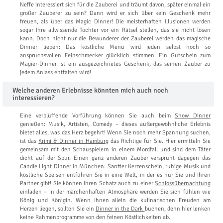
Neffe interessiert sich für die Zauberei und träumt davon, später einmal ein
großer Zauberer zu sein? Dann wird er sich über kein Geschenk mehr
freuen, als über das Magic Dinner! Die meisterhaften Illusionen werden
sogar Ihre allwissende Tochter vor ein Rätsel stellen, das sie nicht lösen
kann. Doch nicht nur die Bewunderer der Zauberei werden das magische
Dinner lieben: Das köstliche Menü wird jeden selbst noch so
anspruchsvollen Feinschmecker glücklich stimmen. Ein Gutschein zum
Magier-Dinner ist ein ausgezeichnetes Geschenk, das seinen Zauber zu
jedem Anlass entfalten wird!
Welche anderen Erlebnisse könnten mich auch noch
interessieren?
Eine verblüffende Vorführung können Sie auch beim
Show Dinner
genießen: Musik, Artisten, Comedy – dieses außergewöhnliche Erlebnis
bietet alles, was das Herz begehrt! Wenn Sie noch mehr Spannung suchen,
ist das
Krimi & Dinner in Hamburg
das Richtige für Sie. Hier ermitteln Sie
gemeinsam mit den Schauspielern in einem Mordfall und sind dem Täter
dicht auf der Spur. Einen ganz anderen Zauber versprüht dagegen das
Candle Light Dinner in München
: Sanfter Kerzenschein, ruhige Musik und
köstliche Speisen entführen Sie in eine Welt, in der es nur Sie und Ihren
Partner gibt! Sie können Ihren Schatz auch zu einer
Schlossübernachtung
einladen – in der märchenhaften Atmosphäre werden Sie sich fühlen wie
König und Königin. Wenn Ihnen allein die kulinarischen Freuden am
Herzen liegen, sollten Sie ein
Dinner in the Dark
buchen, denn hier lenken
keine Rahmenprogramme von den feinen Köstlichkeiten ab.