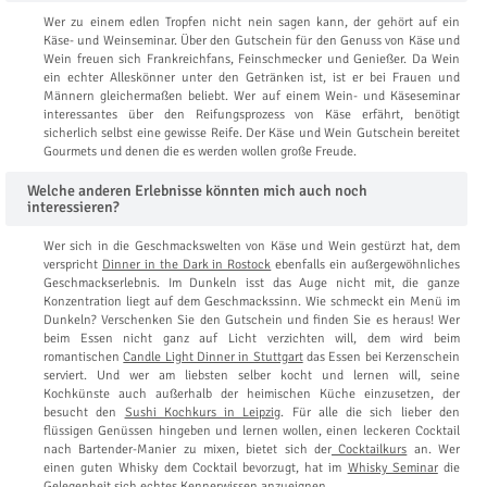
Wer zu einem edlen Tropfen nicht nein sagen kann, der gehört auf ein
Käse- und Weinseminar. Über den Gutschein für den Genuss von Käse und
Wein freuen sich Frankreichfans, Feinschmecker und Genießer. Da Wein
ein echter Alleskönner unter den Getränken ist, ist er bei Frauen und
Männern gleichermaßen beliebt. Wer auf einem Wein- und Käseseminar
interessantes über den Reifungsprozess von Käse erfährt, benötigt
sicherlich selbst eine gewisse Reife. Der Käse und Wein Gutschein bereitet
Gourmets und denen die es werden wollen große Freude.
Welche anderen Erlebnisse könnten mich auch noch
interessieren?
Wer sich in die Geschmackswelten von Käse und Wein gestürzt hat, dem
verspricht
Dinner in the Dark in Rostock
ebenfalls ein außergewöhnliches
Geschmackserlebnis. Im Dunkeln isst das Auge nicht mit, die ganze
Konzentration liegt auf dem Geschmackssinn. Wie schmeckt ein Menü im
Dunkeln? Verschenken Sie den Gutschein und finden Sie es heraus! Wer
beim Essen nicht ganz auf Licht verzichten will, dem wird beim
romantischen
Candle Light Dinner in Stuttgart
das Essen bei Kerzenschein
serviert. Und wer am liebsten selber kocht und lernen will, seine
Kochkünste auch außerhalb der heimischen Küche einzusetzen, der
besucht den
Sushi Kochkurs in Leipzig
. Für alle die sich lieber den
flüssigen Genüssen hingeben und lernen wollen, einen leckeren Cocktail
nach Bartender-Manier zu mixen, bietet sich der
Cocktailkurs
an. Wer
einen guten Whisky dem Cocktail bevorzugt, hat im
Whisky Seminar
die
Gelegenheit sich echtes Kennerwissen anzueignen.