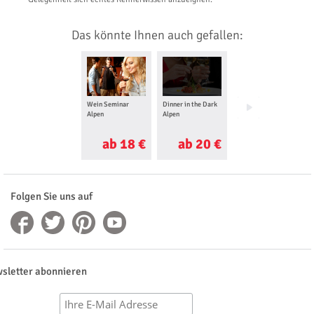
Das könnte Ihnen auch gefallen:
Wein Seminar
Dinner in the Dark
Dinner im
Alpen
Alpen
Bergwerk Alpen
ab 18 €
ab 20 €
ab 89 €
Folgen Sie uns auf
sletter abonnieren