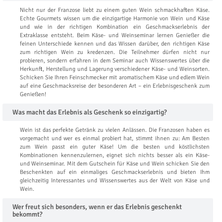
Nicht nur der Franzose liebt zu einem guten Wein schmackhaften Käse.
Echte Gourmets wissen um die einzigartige Harmonie von Wein und Käse
und wie in der richtigen Kombination ein Geschmackserlebnis der
Extraklasse entsteht. Beim Käse- und Weinseminar lernen Genießer die
feinen Unterschiede kennen und das Wissen darüber, den richtigen Käse
zum richtigen Wein zu kredenzen. Die Teilnehmer dürfen nicht nur
probieren, sondern erfahren in dem Seminar auch Wissenswertes über die
Herkunft, Herstellung und Lagerung verschiedener Käse- und Weinsorten.
Schicken Sie Ihren Feinschmecker mit aromatischem Käse und edlem Wein
auf eine Geschmacksreise der besonderen Art – ein Erlebnisgeschenk zum
Genießen!
Was macht das Erlebnis als Geschenk so einzigartig?
Wein ist das perfekte Getränk zu vielen Anlässen. Die Franzosen haben es
vorgemacht und wer es einmal probiert hat, stimmt ihnen zu: Am Besten
zum Wein passt ein guter Käse! Um die besten und köstlichsten
Kombinationen kennenzulernen, eignet sich nichts besser als ein Käse-
und Weinseminar. Mit dem Gutschein für Käse und Wein schicken Sie den
Beschenkten auf ein einmaliges Geschmackserlebnis und bieten Ihm
gleichzeitig Interessantes und Wissenswertes aus der Welt von Käse und
Wein.
Wer freut sich besonders, wenn er das Erlebnis geschenkt
bekommt?