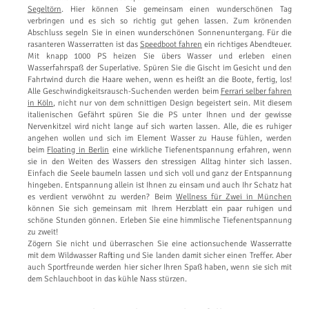
Segeltörn
. Hier können Sie gemeinsam einen wunderschönen Tag
verbringen und es sich so richtig gut gehen lassen. Zum krönenden
Abschluss segeln Sie in einen wunderschönen Sonnenuntergang. Für die
rasanteren Wasserratten ist das
Speedboot fahren
ein richtiges Abendteuer.
Mit knapp 1000 PS heizen Sie übers Wasser und erleben einen
Wasserfahrspaß der Superlative. Spüren Sie die Gischt im Gesicht und den
Fahrtwind durch die Haare wehen, wenn es heißt an die Boote, fertig, los!
Alle Geschwindigkeitsrausch-Suchenden werden beim
Ferrari selber fahren
in Köln
, nicht nur von dem schnittigen Design begeistert sein. Mit diesem
italienischen Gefährt spüren Sie die PS unter Ihnen und der gewisse
Nervenkitzel wird nicht lange auf sich warten lassen. Alle, die es ruhiger
angehen wollen und sich im Element Wasser zu Hause fühlen, werden
beim
Floating in Berlin
eine wirkliche Tiefenentspannung erfahren, wenn
sie in den Weiten des Wassers den stressigen Alltag hinter sich lassen.
Einfach die Seele baumeln lassen und sich voll und ganz der Entspannung
hingeben. Entspannung allein ist Ihnen zu einsam und auch Ihr Schatz hat
es verdient verwöhnt zu werden? Beim
Wellness für Zwei in München
können Sie sich gemeinsam mit Ihrem Herzblatt ein paar ruhigen und
schöne Stunden gönnen. Erleben Sie eine himmlische Tiefenentspannung
zu zweit!
Zögern Sie nicht und überraschen Sie eine actionsuchende Wasserratte
mit dem Wildwasser Rafting und Sie landen damit sicher einen Treffer. Aber
auch Sportfreunde werden hier sicher Ihren Spaß haben, wenn sie sich mit
dem Schlauchboot in das kühle Nass stürzen.