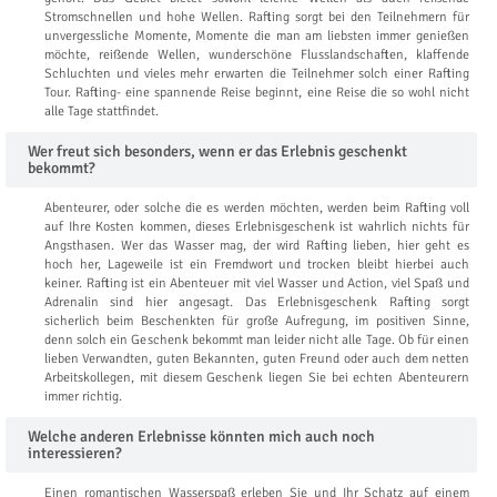
Stromschnellen und hohe Wellen. Rafting sorgt bei den Teilnehmern für
unvergessliche Momente, Momente die man am liebsten immer genießen
möchte, reißende Wellen, wunderschöne Flusslandschaften, klaffende
Schluchten und vieles mehr erwarten die Teilnehmer solch einer Rafting
Tour. Rafting- eine spannende Reise beginnt, eine Reise die so wohl nicht
alle Tage stattfindet.
Wer freut sich besonders, wenn er das Erlebnis geschenkt
bekommt?
Abenteurer, oder solche die es werden möchten, werden beim Rafting voll
auf Ihre Kosten kommen, dieses Erlebnisgeschenk ist wahrlich nichts für
Angsthasen. Wer das Wasser mag, der wird Rafting lieben, hier geht es
hoch her, Lageweile ist ein Fremdwort und trocken bleibt hierbei auch
keiner. Rafting ist ein Abenteuer mit viel Wasser und Action, viel Spaß und
Adrenalin sind hier angesagt. Das Erlebnisgeschenk Rafting sorgt
sicherlich beim Beschenkten für große Aufregung, im positiven Sinne,
denn solch ein Geschenk bekommt man leider nicht alle Tage. Ob für einen
lieben Verwandten, guten Bekannten, guten Freund oder auch dem netten
Arbeitskollegen, mit diesem Geschenk liegen Sie bei echten Abenteurern
immer richtig.
Welche anderen Erlebnisse könnten mich auch noch
interessieren?
Einen romantischen Wasserspaß erleben Sie und Ihr Schatz auf einem