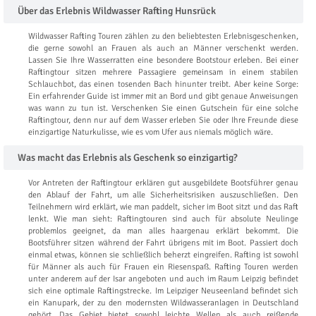
Über das Erlebnis Wildwasser Rafting Hunsrück
Wildwasser Rafting Touren zählen zu den beliebtesten Erlebnisgeschenken,
die gerne sowohl an Frauen als auch an Männer verschenkt werden.
Lassen Sie Ihre Wasserratten eine besondere Bootstour erleben. Bei einer
Raftingtour sitzen mehrere Passagiere gemeinsam in einem stabilen
Schlauchbot, das einen tosenden Bach hinunter treibt. Aber keine Sorge:
Ein erfahrender Guide ist immer mit an Bord und gibt genaue Anweisungen
was wann zu tun ist. Verschenken Sie einen Gutschein für eine solche
Raftingtour, denn nur auf dem Wasser erleben Sie oder Ihre Freunde diese
einzigartige Naturkulisse, wie es vom Ufer aus niemals möglich wäre.
Was macht das Erlebnis als Geschenk so einzigartig?
Vor Antreten der Raftingtour erklären gut ausgebildete Bootsführer genau
den Ablauf der Fahrt, um alle Sicherheitsrisiken auszuschließen. Den
Teilnehmern wird erklärt, wie man paddelt, sicher im Boot sitzt und das Raft
lenkt. Wie man sieht: Raftingtouren sind auch für absolute Neulinge
problemlos geeignet, da man alles haargenau erklärt bekommt. Die
Bootsführer sitzen während der Fahrt übrigens mit im Boot. Passiert doch
einmal etwas, können sie schließlich beherzt eingreifen. Rafting ist sowohl
für Männer als auch für Frauen ein Riesenspaß. Rafting Touren werden
unter anderem auf der Isar angeboten und auch im Raum Leipzig befindet
sich eine optimale Raftingstrecke. Im Leipziger Neuseenland befindet sich
ein Kanupark, der zu den modernsten Wildwasseranlagen in Deutschland
gehört. Das Gebiet bietet sowohl leichte Wellen als auch reißende