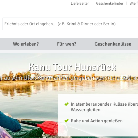
Lieferzeiten
Geschenkefinder
Wie f
Wo erleben?
Für wen?
Geschenkanlässe
Kanu Tour Hunsrück
t ab vom Ufer: Kanu fahren umgeben von Ruhe und N
In atemberaubender Kulisse über
Wasser gleiten
Ruhe und Action genießen