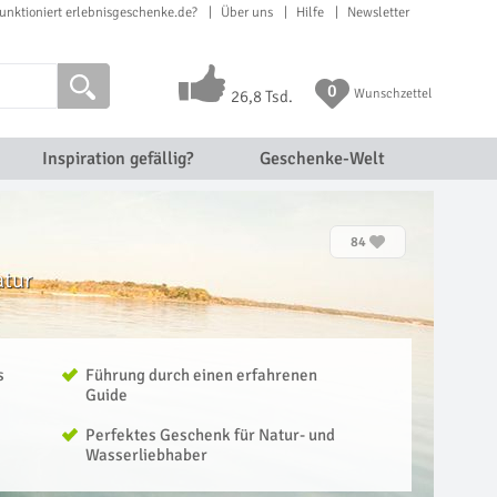
unktioniert erlebnisgeschenke.de?
Über uns
Hilfe
Newsletter
0
Wunschzettel
26,8 Tsd.
Inspiration gefällig?
Geschenke-Welt
84
atur
s
Führung durch einen erfahrenen
Guide
Perfektes Geschenk für Natur- und
Wasserliebhaber