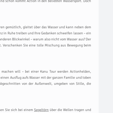
 und schon kommt Action in den beliebten Wassersport. Doch
hren gemütlich, gleitet über das Wasser und kann neben dem
nz in Ruhe treiben und Ihre Gedanken schweifen lassen – ein
anderen Blickwinkel – warum also nicht vom Wasser aus? Der
ingt. Verschenken Sie eine tolle Mischung aus Bewegung beim
machen will – bei einer Kanu Tour werden Actionhelden,
einen Ausflug aufs Wasser mit der ganzen Familie und toben
abgeschnitten von der Außenwelt, umgeben von Stille, die
ssen Sie sich bei einem
Segeltörn
über die Wellen tragen und