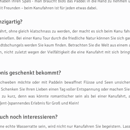
e haben ihren Spaß - man braucht bloß das Paddel in die Hand zu nehmen
it Freunden – beim Kanufahren ist für jeden etwas dabei.
zigartig?
nährt, ohne gleich klatschnass zu werden, der macht es sich beim Kanu fa
ießen. Bei einer Kanu Tour durch die friedliche Natur können Sie sich ga
dtdschungels werden Sie kaum finden. Betrachten Sie die Welt aus einem 
n, nicht zuletzt wegen der Vielfältigkeit die eine Kanufahrt mit sich br
ebnis geschenkt bekommt?
chweben möchte oder mit Paddeln bewaffnet Flüsse und Seen unsicher 
chenken Sie Ihren Lieben einen Tag voller Entspannung oder machen Sie 
 zu kurz, denn was könnte romantischer sein als bei einer Kanufahrt, 
 (ent-)spannendes Erlebnis für Groß und Klein!
uch noch interessieren?
 eine echte Wasserratte sein, wird nicht nur Kanufahren Sie begeistern. La