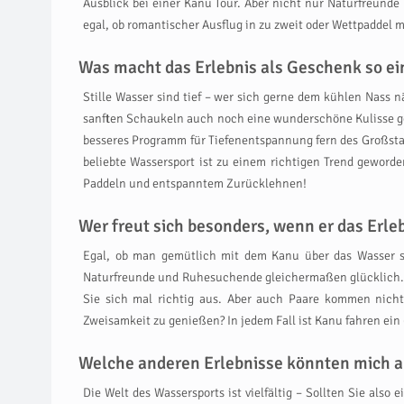
Ausblick bei einer Kanu Tour. Aber nicht nur Naturfreund
egal, ob romantischer Ausflug in zu zweit oder Wettpaddel m
Was macht das Erlebnis als Geschenk so ein
Stille Wasser sind tief – wer sich gerne dem kühlen Nass 
sanften Schaukeln auch noch eine wunderschöne Kulisse gen
besseres Programm für Tiefenentspannung fern des Großsta
beliebte Wassersport ist zu einem richtigen Trend geworde
Paddeln und entspanntem Zurücklehnen!
Wer freut sich besonders, wenn er das Erl
Egal, ob man gemütlich mit dem Kanu über das Wasser s
Naturfreunde und Ruhesuchende gleichermaßen glücklich. S
Sie sich mal richtig aus. Aber auch Paare kommen nicht
Zweisamkeit zu genießen? In jedem Fall ist Kanu fahren ein
Welche anderen Erlebnisse könnten mich a
Die Welt des Wassersports ist vielfältig – Sollten Sie also