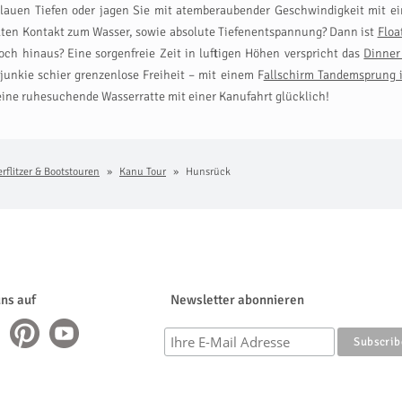
blauen Tiefen oder jagen Sie mit atemberaubender Geschwindigkeit mit 
ekten Kontakt zum Wasser, sowie absolute Tiefenentspannung? Dann ist
Floa
ch hinaus? Eine sorgenfreie Zeit in luftigen Höhen verspricht das
Dinner 
unkie schier grenzenlose Freiheit – mit einem F
allschirm Tandemsprung i
ne ruhesuchende Wasserratte mit einer Kanufahrt glücklich!
rflitzer & Bootstouren
Kanu Tour
Hunsrück
uns auf
Newsletter abonnieren