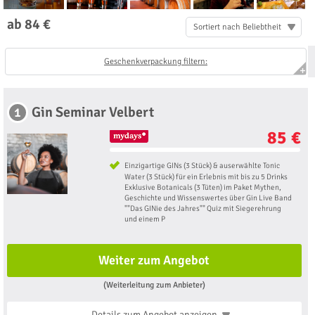
ab 84 €
Sortiert nach Beliebtheit
Geschenkverpackung filtern:
Gin Seminar Velbert
1
85 €
Einzigartige GINs (3 Stück) & auserwählte Tonic
Water (3 Stück) für ein Erlebnis mit bis zu 5 Drinks
Exklusive Botanicals (3 Tüten) im Paket Mythen,
Geschichte und Wissenswertes über Gin Live Band
""Das GINie des Jahres"" Quiz mit Siegerehrung
und einem P
Weiter zum Angebot
(Weiterleitung zum Anbieter)
Details zum Angebot
anzeigen