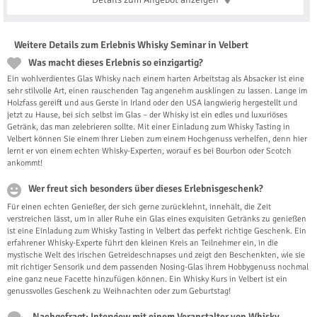
Weitere Details zum Erlebnis Whisky Seminar in Velbert
Was macht dieses Erlebnis so einzigartig?
Ein wohlverdientes Glas Whisky nach einem harten Arbeitstag als Absacker ist eine
sehr stilvolle Art, einen rauschenden Tag angenehm ausklingen zu lassen. Lange im
Holzfass gereift und aus Gerste in Irland oder den USA langwierig hergestellt und
jetzt zu Hause, bei sich selbst im Glas – der Whisky ist ein edles und luxuriöses
Getränk, das man zelebrieren sollte. Mit einer Einladung zum Whisky Tasting in
Velbert können Sie einem Ihrer Lieben zum einem Hochgenuss verhelfen, denn hier
lernt er von einem echten Whisky-Experten, worauf es bei Bourbon oder Scotch
ankommt!
Wer freut sich besonders über dieses Erlebnisgeschenk?
Für einen echten Genießer, der sich gerne zurücklehnt, innehält, die Zeit
verstreichen lässt, um in aller Ruhe ein Glas eines exquisiten Getränks zu genießen
ist eine Einladung zum Whisky Tasting in Velbert das perfekt richtige Geschenk. Ein
erfahrener Whisky-Experte führt den kleinen Kreis an Teilnehmer ein, in die
mystische Welt des irischen Getreideschnapses und zeigt den Beschenkten, wie sie
mit richtiger Sensorik und dem passenden Nosing-Glas ihrem Hobbygenuss nochmal
eine ganz neue Facette hinzufügen können. Ein Whisky Kurs in Velbert ist ein
genussvolles Geschenk zu Weihnachten oder zum Geburtstag!
Nachgefragt: Interview mit einem Veranstalter von Whisky