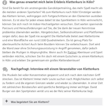
Was genau erwartet mich beim Erlebnis Kletterkurs in Köln?
Sind Sie bereit für ein anstrengendes Ganzkörpertraining, das mehr Spaß macht als
die meisten anderen Sportarten? Ab zum Kletterkurs nach Köln! Einsteiger werden
das Klettern lernen, wohingegen sich Fortgeschrittene an den Elementen austoben
können. Es ist also für jeden etwas dabei! Ist das Sportklettern in Köln verinnerlicht,
können Sie sich noch im Indoor-Hochseilgarten versuchen. Dort warten spannende
Parcours und Herausforderungen auf Sie, die Sie dank der neuen Kenntnisse
problemlos überwinden werden. Hängebrücken, Seilkonstruktionen und Plattformen
sorgen dafür, dass der Spaß nie ausgeht! Die Kletterhalle bietet zwei Klettertürme
und eine Wandfläche von rund 1100 Quadratmetern. Da ist genug Platz für
abenteuerliche Action! Auch beim Bouldern können Sie vorbeischauen. Dort wird
die Wand zwar ohne Sicherungsausrüstung in Angriff genommen, dafür jedoch
bleiben die Mutigen in Absprunghöhe. Wenn auch Ihr
Partner
Abenteuer und Sport
verbinden möchte, schicken Sie ihn doch mit einem Gutschein zu einem Kletterkurs
in Köln und erleben Sie gemeinsam ein großes Kletterabenteuer!
Nachgefragt: Interview mit einem Veranstalter von Kletterkurs
Die Muskeln bei voller Konzentration gespannt und sich nach dem nächsten Griff
strecken. Das ist Klettern! Immer mehr Leute suchen nach Möglichkeiten sich selbst
zu fordern und die eigenen Grenzen wieder und wieder zu überwinden. In einer Zeit
mit zahlreichen Büroberufen wird sportliche Betätigung immer wichtiger. David
Burger von den Sportpiraten verrät uns wo der Reiz seiner Kletterkurse liegt.
Was begeistert Sie am Klettern?