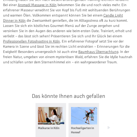
Bei einer
Aromaöl Massage in Köln
bekommen Sie die und noch vieles mehr. Ein
erfahrener Masseur verwöhnt Sie von Kopf bis Fuß mit wohltuenden Berührungen
und warmen Ölen. Vollkommen entspannt können Sie bei einem
Candle Light
Dinner in Köln
die Zweisamkeit genießen, die im Alltagsstress oft zu kurz kommt.
Lassen Sie sich ein köstliches Gourmet-Menü auf der Zunge zergehen und
versinken Sie in den Augen des anderen wie beim ersten Date. Trainiert, erholt und
verliebt – das lässt sich sehen! Präsentieren Sie sich und Ihr Glück bei einem
Professionellen Fotoshooting in Köln
. Ein erfahrener Fotograf setzt Sie vor der
Kamera in Szene und lässt Sie im rechten Licht erstrahlen – Erinnerungen für die
Ewigkeit! Besonders unvergesslich ist auch eine
Baumhaus Übernachtung
. In der
freien Natur, umgeben von einem mysteriösen Wald, erfahren Sie die Idylle hautnah
und schlafen unter dem Sternenhimmel ein – ein wahrgewordener Traum.
Das könnte Ihnen auch gefallen
Malkurse in Köln
Hochseilgarten in
Familien
Hennef
Fotoshooting in
Köln