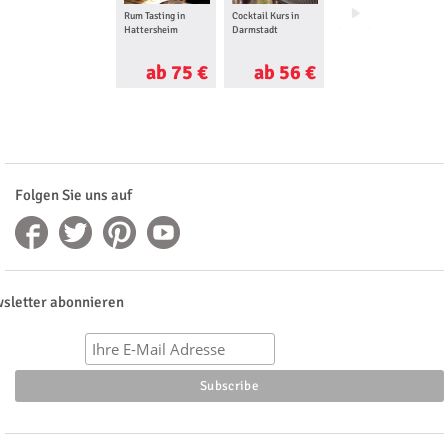
Rum Tasting in
Cocktail Kurs in
Golf Schnupperkurs
Hattersheim
Darmstadt
in Göppingen
ab 75 €
ab 56 €
ab 42 €
Folgen Sie uns auf
sletter abonnieren