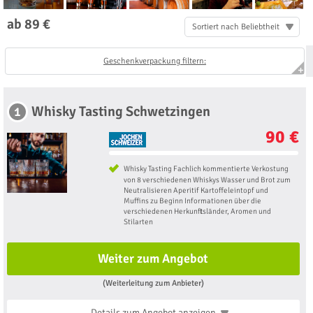
ab 89 €
Sortiert nach Beliebtheit
Geschenkverpackung filtern:
Whisky Tasting Schwetzingen
1
90 €
Whisky Tasting Fachlich kommentierte Verkostung
von 8 verschiedenen Whiskys Wasser und Brot zum
Neutralisieren Aperitif Kartoffeleintopf und
Muffins zu Beginn Informationen über die
verschiedenen Herkunftsländer, Aromen und
Stilarten
Weiter zum Angebot
(Weiterleitung zum Anbieter)
Details zum Angebot
anzeigen