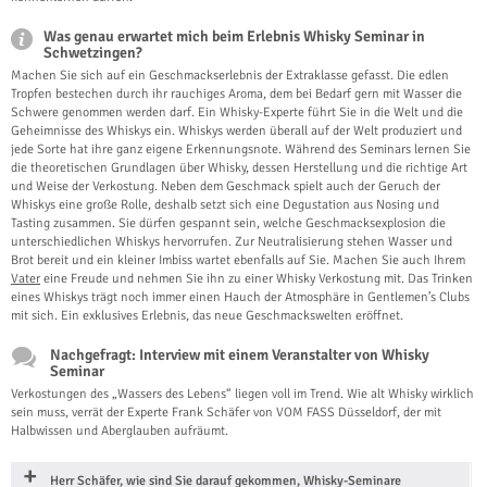
Was genau erwartet mich beim Erlebnis Whisky Seminar in
Schwetzingen?
Machen Sie sich auf ein Geschmackserlebnis der Extraklasse gefasst. Die edlen
Tropfen bestechen durch ihr rauchiges Aroma, dem bei Bedarf gern mit Wasser die
Schwere genommen werden darf. Ein Whisky-Experte führt Sie in die Welt und die
Geheimnisse des Whiskys ein. Whiskys werden überall auf der Welt produziert und
jede Sorte hat ihre ganz eigene Erkennungsnote. Während des Seminars lernen Sie
die theoretischen Grundlagen über Whisky, dessen Herstellung und die richtige Art
und Weise der Verkostung. Neben dem Geschmack spielt auch der Geruch der
Whiskys eine große Rolle, deshalb setzt sich eine Degustation aus Nosing und
Tasting zusammen. Sie dürfen gespannt sein, welche Geschmacksexplosion die
unterschiedlichen Whiskys hervorrufen. Zur Neutralisierung stehen Wasser und
Brot bereit und ein kleiner Imbiss wartet ebenfalls auf Sie. Machen Sie auch Ihrem
Vater
eine Freude und nehmen Sie ihn zu einer Whisky Verkostung mit. Das Trinken
eines Whiskys trägt noch immer einen Hauch der Atmosphäre in Gentlemen’s Clubs
mit sich. Ein exklusives Erlebnis, das neue Geschmackswelten eröffnet.
Nachgefragt: Interview mit einem Veranstalter von Whisky
Seminar
Verkostungen des „Wassers des Lebens“ liegen voll im Trend. Wie alt Whisky wirklich
sein muss, verrät der Experte Frank Schäfer von VOM FASS Düsseldorf, der mit
Halbwissen und Aberglauben aufräumt.
Herr Schäfer, wie sind Sie darauf gekommen, Whisky-Seminare