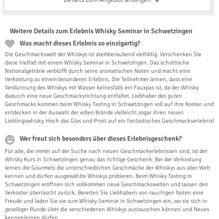
Weitere Details zum Erlebnis Whisky Seminar in Schwetzingen
Was macht dieses Erlebnis so einzigartig?
Die Geschmackswelt der Whiskys ist atemberaubend vielfältig. Verschenken Sie
diese Vielfalt mit einem Whisky Seminar in Schwetzingen. Das schottische
Nationalgetränk verblüfft durch seine aromatischen Noten und macht eine
Verkostung zu einem besonderen Erlebnis. Die Teilnehmer lernen, dass eine
Verdünnung des Whiskys mit Wasser keinesfalls ein Fauxpas ist, da der Whisky
dadurch eine neue Geschmacksrichtung entfaltet. Liebhaber des guten
Geschmacks kommen beim Whisky Tasting in Schwetzingen voll auf ihre Kosten und
entdecken in der Auswahl der edlen Brände vielleicht sogar ihren neuen
Lieblingswhisky. Hoch das Glas und Prost auf ein fantastisches Geschmackserlebnis!
Wer freut sich besonders über dieses Erlebnisgeschenk?
Für alle, die immer auf der Suche nach neuen Geschmackerlebnissen sind, ist der
Whisky Kurs in Schwetzingen genau das richtige Geschenk. Bei der Verkostung
lernen die Gourmets die unterschiedlichen Geschmäcke der Whiskys aus aller Welt
kennen und dürfen ausgewählte Whiskys probieren. Beim Whisky Tasting in
Schwetzingen eröffnen sich vollkommen neue Geschmackswelten und lassen den
Verkoster überrascht zurück. Bereiten Sie Liebhabern von rauchigen Noten eine
Freude und laden Sie sie zum Whisky Seminar in Schwetzingen ein, wo sie sich in
geselliger Runde über die verschiedenen Whiskys austauschen können und Neues
kennenlernen dürfen.