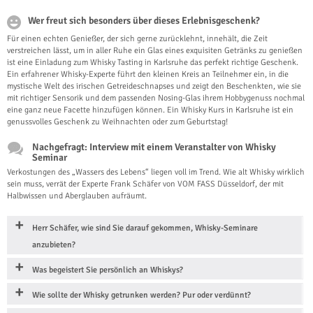
Wer freut sich besonders über dieses Erlebnisgeschenk?
Für einen echten Genießer, der sich gerne zurücklehnt, innehält, die Zeit
verstreichen lässt, um in aller Ruhe ein Glas eines exquisiten Getränks zu genießen
ist eine Einladung zum Whisky Tasting in Karlsruhe das perfekt richtige Geschenk.
Ein erfahrener Whisky-Experte führt den kleinen Kreis an Teilnehmer ein, in die
mystische Welt des irischen Getreideschnapses und zeigt den Beschenkten, wie sie
mit richtiger Sensorik und dem passenden Nosing-Glas ihrem Hobbygenuss nochmal
eine ganz neue Facette hinzufügen können. Ein Whisky Kurs in Karlsruhe ist ein
genussvolles Geschenk zu Weihnachten oder zum Geburtstag!
Nachgefragt: Interview mit einem Veranstalter von Whisky
Seminar
Verkostungen des „Wassers des Lebens“ liegen voll im Trend. Wie alt Whisky wirklich
sein muss, verrät der Experte Frank Schäfer von VOM FASS Düsseldorf, der mit
Halbwissen und Aberglauben aufräumt.
Herr Schäfer, wie sind Sie darauf gekommen, Whisky-Seminare
anzubieten?
Was begeistert Sie persönlich an Whiskys?
Wie sollte der Whisky getrunken werden? Pur oder verdünnt?