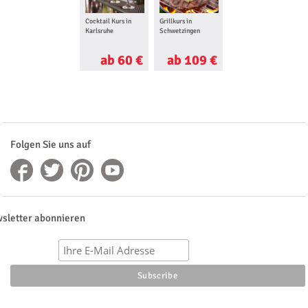
Cocktail Kurs in
Grillkurs in
Rennfahrertraining
Karlsruhe
Schwetzingen
in Hockenheim
ab 60 €
ab 109 €
ab 250 €
Folgen Sie uns auf
sletter abonnieren