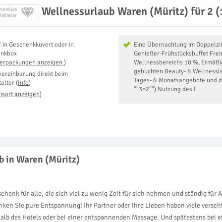
Wellnessurlaub Waren (Müritz) für 2 (
Premium
Anbieter
F
in
Geschenkkuvert oder in
Eine Übernachtung im Doppelz
enkbox
Genießer-Frühstücksbuffet Frei
Verpackungen anzeigen
)
Wellnessbereichs 10 %, Ermäßig
gebuchten Beauty- & Wellnessl
vereinbarung direkt beim
Tages- & Monatsangebote und 
talter
(
Info
)
""3=2"") Nutzung des I
isort anzeigen
)
b in Waren (Müritz)
henk für alle, die sich viel zu wenig Zeit für sich nehmen und ständig für 
ken Sie pure Entspannung! Ihr Partner oder ihre Lieben haben viele versch
lb des Hotels oder bei einer entspannenden Massage. Und spätestens bei ein