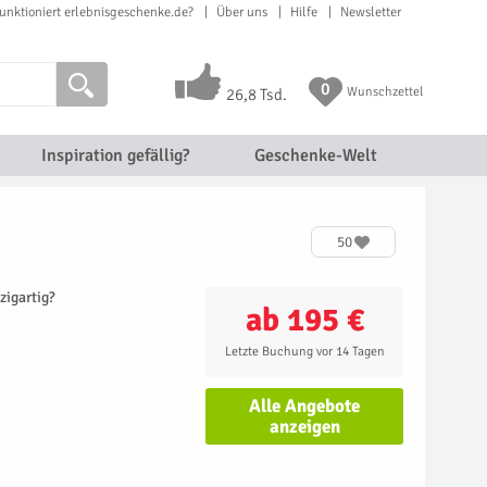
unktioniert erlebnisgeschenke.de?
Über uns
Hilfe
Newsletter
0
Wunschzettel
26,8 Tsd.
Inspiration gefällig?
Geschenke-Welt
)
50
zigartig?
ab 195 €
Letzte Buchung vor 14 Tagen
Alle Angebote
anzeigen