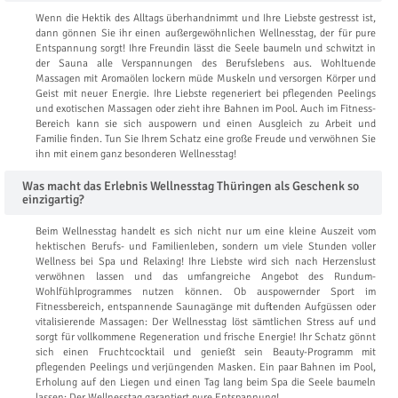
Wenn die Hektik des Alltags überhandnimmt und Ihre Liebste gestresst ist,
dann gönnen Sie ihr einen außergewöhnlichen Wellnesstag, der für pure
Entspannung sorgt! Ihre Freundin lässt die Seele baumeln und schwitzt in
der Sauna alle Verspannungen des Berufslebens aus. Wohltuende
Massagen mit Aromaölen lockern müde Muskeln und versorgen Körper und
Geist mit neuer Energie. Ihre Liebste regeneriert bei pflegenden Peelings
und exotischen Massagen oder zieht ihre Bahnen im Pool. Auch im Fitness-
Bereich kann sie sich auspowern und einen Ausgleich zu Arbeit und
Familie finden. Tun Sie Ihrem Schatz eine große Freude und verwöhnen Sie
ihn mit einem ganz besonderen Wellnesstag!
Was macht das Erlebnis Wellnesstag Thüringen als Geschenk so
einzigartig?
Beim Wellnesstag handelt es sich nicht nur um eine kleine Auszeit vom
hektischen Berufs- und Familienleben, sondern um viele Stunden voller
Wellness bei Spa und Relaxing! Ihre Liebste wird sich nach Herzenslust
verwöhnen lassen und das umfangreiche Angebot des Rundum-
Wohlfühlprogrammes nutzen können. Ob auspowernder Sport im
Fitnessbereich, entspannende Saunagänge mit duftenden Aufgüssen oder
vitalisierende Massagen: Der Wellnesstag löst sämtlichen Stress auf und
sorgt für vollkommene Regeneration und frische Energie! Ihr Schatz gönnt
sich einen Fruchtcocktail und genießt sein Beauty-Programm mit
pflegenden Peelings und verjüngenden Masken. Ein paar Bahnen im Pool,
Erholung auf den Liegen und einen Tag lang beim Spa die Seele baumeln
lassen: Der Wellnesstag garantiert pure Entspannung!