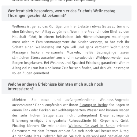
Wer freut sich besonders, wenn er das Erlebnis Wellnesstag
Thüringen geschenkt bekommt?
Wellness ist genau das Richtige, um Ihrer Liebsten etwas Gutes zu tun und
eine Erholung vom Alltag zu gönnen. Wenn Ihre Freundin oder Ehefrau den
Haushalt führt, in einem hektischen Job Höchstleistungen vollbringen
muss oder im Familienmanagement die Kinder versorgt, so hat sich Ihr
Schatz einen Wellnesstag mit Spa voll und ganz verdient! Wohltuende
Massagen lockern verspannte Muskeln, heiße Saunagänge lassen
sämtlichen Stress ausschwitzen und im sprudelnden Whirlpool werden alle
Sorgen losgelassen. Bei Wellness und Spa sind Erholung garantiert: Wer im
Alltag viel zu tun hat und keine Zeit für sich findet, wird den Wellnesstag in
vollen Zügen genießen!
Welche anderen Erlebnisse könnten mich auch noch
interessieren?
Möchten Sie neue und außergewöhnliche Wellness-Angebote
ausprobieren? Dann empfehlen wir Ihnen
Floating in Berlin
: Sie liegen in
einem Tank oder Becken mit wohltemperiertem Wasser und können wegen
des sehr hohen Salzgehaltes nicht untergehen! Diese aufregende
Erfahrung ermöglicht ungeahnte Ruhezustände für Körper und Geist.
Floating können Sie wie andere
Wellness für zwei in Berlin
erleben:
Gemeinsam mit dem Partner erholen Sie sich noch viel besser vom Alltag.
An der Seite Ihres Liebsten fühlen Sie sich pudelwohl und genießen den