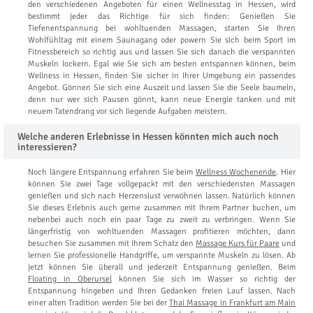
den verschiedenen Angeboten für einen Wellnesstag in Hessen, wird
bestimmt jeder das Richtige für sich finden: Genießen Sie
Tiefenentspannung bei wohltuenden Massagen, starten Sie Ihren
Wohlfühltag mit einem Saunagang oder powern Sie sich beim Sport im
Fitnessbereich so richtig aus und lassen Sie sich danach die verspannten
Muskeln lockern. Egal wie Sie sich am besten entspannen können, beim
Wellness in Hessen, finden Sie sicher in Ihrer Umgebung ein passendes
Angebot. Gönnen Sie sich eine Auszeit und lassen Sie die Seele baumeln,
denn nur wer sich Pausen gönnt, kann neue Energie tanken und mit
neuem Tatendrang vor sich liegende Aufgaben meistern.
Welche anderen Erlebnisse in Hessen könnten mich auch noch
interessieren?
Noch längere Entspannung erfahren Sie beim
Wellness Wochenende
. Hier
können Sie zwei Tage vollgepackt mit den verschiedensten Massagen
genießen und sich nach Herzenslust verwöhnen lassen. Natürlich können
Sie dieses Erlebnis auch gerne zusammen mit Ihrem Partner buchen, um
nebenbei auch noch ein paar Tage zu zweit zu verbringen. Wenn Sie
längerfristig von wohltuenden Massagen profitieren möchten, dann
besuchen Sie zusammen mit Ihrem Schatz den
Massage Kurs für Paare
und
lernen Sie professionelle Handgriffe, um verspannte Muskeln zu lösen. Ab
jetzt können Sie überall und jederzeit Entspannung genießen. Beim
Floating in Oberursel
können Sie sich im Wasser so richtig der
Entspannung hingeben und Ihren Gedanken freien Lauf lassen. Nach
einer alten Tradition werden Sie bei der
Thai Massage in Frankfurt am Main