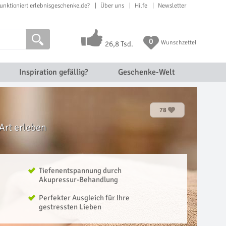
unktioniert erlebnisgeschenke.de?
Über uns
Hilfe
Newsletter
0
Wunschzettel
26,8 Tsd.
Inspiration gefällig?
Geschenke-Welt
78
Art erleben
Tiefenentspannung durch
Akupressur-Behandlung
Perfekter Ausgleich für Ihre
gestressten Lieben