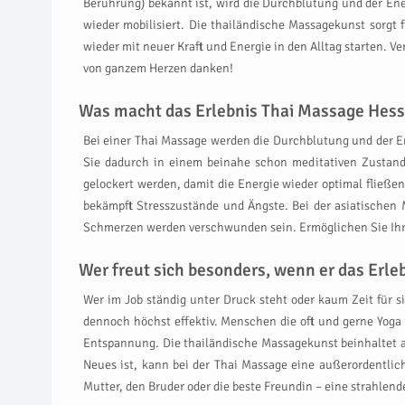
Berührung) bekannt ist, wird die Durchblutung und der E
wieder mobilisiert. Die thailändische Massagekunst sorgt
wieder mit neuer Kraft und Energie in den Alltag starten. 
von ganzem Herzen danken!
Was macht das Erlebnis Thai Massage Hesse
Bei einer Thai Massage werden die Durchblutung und der En
Sie dadurch in einem beinahe schon meditativen Zustand
gelockert werden, damit die Energie wieder optimal fließen
bekämpft Stresszustände und Ängste. Bei der asiatischen 
Schmerzen werden verschwunden sein. Ermöglichen Sie Ihren 
Wer freut sich besonders, wenn er das Er
Wer im Job ständig unter Druck steht oder kaum Zeit für s
dennoch höchst effektiv. Menschen die oft und gerne Yoga
Entspannung. Die thailändische Massagekunst beinhaltet au
Neues ist, kann bei der Thai Massage eine außerordentli
Mutter, den Bruder oder die beste Freundin – eine strahle