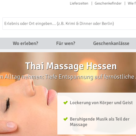
Lieferzeiten
Geschenkefinder
Wie f
Wo erleben?
Für wen?
Geschenkanlässe
Thai Massage Hessen
m Alltag nehmen: Tiefe Entspannung auf fernöstliche 
Lockerung von Körper und Geist
Beruhigende Musik als Teil der
Massage