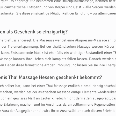
nergiefluss angeregt. Sie bekommen eine Druckpunktmassage, nehmen best
 für ganzheitliche Entspannung von Körper und Geist – alle Sorgen werde
Verschenken Sie diese einzigartige Möglichkeit der Erholung – vor allem dau
n als Geschenk so einzigartig?
ergiefluss angeregt. Die Masseuse wendet eine Akupressur-Massage an, deh
 der Tiefenentspannung. Bei der thailändischen Massage werden Körper 
 kann. Entspannende Musik ist ebenfalls ein wichtiger Bestandteil einer Th
Massage können Ihre Lieben sich komplett fallen lassen. Danach werden si
Lieben diese fernöstliche Art der Erholung und lassen Sie sie ihre Energi
lebnis Thai Massage Hessen geschenkt bekommt?
ich selber hat, kann bei einer Thai Massage endlich einmal richtig abscha
 machen, werden bei der asiatischen Massage einige Elemente wiedererken
ch ein gewisses Maß an Esoterik, jedoch nicht dermaßen ausgeprägt, dass 
che Erfahrung machen und im Anschluss daran vollkommene Regeneration 
nde Aura der Ausgeglichenheit wird Ihren Auserwählten nach diesem Erlebni