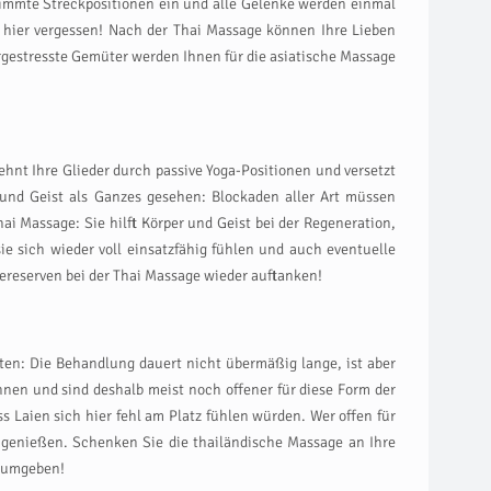
immte Streckpositionen ein und alle Gelenke werden einmal
n hier vergessen! Nach der Thai Massage können Ihre Lieben
ergestresste Gemüter werden Ihnen für die asiatische Massage
nt Ihre Glieder durch passive Yoga-Positionen und versetzt
und Geist als Ganzes gesehen: Blockaden aller Art müssen
ai Massage: Sie hilft Körper und Geist bei der Regeneration,
e sich wieder voll einsatzfähig fühlen und auch eventuelle
ereserven bei der Thai Massage wieder auftanken!
lten: Die Behandlung dauert nicht übermäßig lange, ist aber
nen und sind deshalb meist noch offener für diese Form der
Laien sich hier fehl am Platz fühlen würden. Wer offen für
genießen. Schenken Sie die thailändische Massage an Ihre
s umgeben!