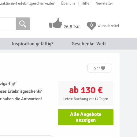
unktioniert erlebnisgeschenke.de?
Über uns
Hilfe
Newsletter
0
Wunschzettel
26,8 Tsd.
Inspiration gefällig?
Geschenke-Welt
577
zigartig?
ab 130 €
ieses Erlebnisgeschenk?
r haben die Antworten!
Letzte Buchung vor 14 Tagen
Alle Angebote
anzeigen