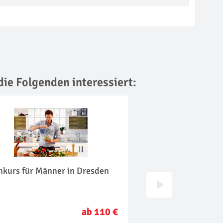
die Folgenden interessiert:
hkurs für Männer in Dresden
Wellness für Fraue
ab 110 €