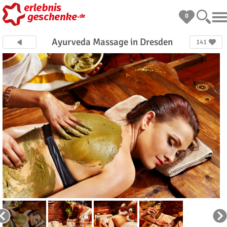
0
Ayurveda Massage in Dresden
141