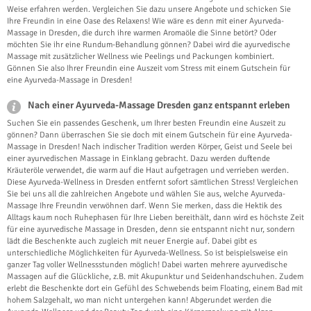
Weise erfahren werden. Vergleichen Sie dazu unsere Angebote und schicken Sie
Ihre Freundin in eine Oase des Relaxens! Wie wäre es denn mit einer Ayurveda-
Massage in Dresden, die durch ihre warmen Aromaöle die Sinne betört? Oder
möchten Sie ihr eine Rundum-Behandlung gönnen? Dabei wird die ayurvedische
Massage mit zusätzlicher Wellness wie Peelings und Packungen kombiniert.
Gönnen Sie also Ihrer Freundin eine Auszeit vom Stress mit einem Gutschein für
eine Ayurveda-Massage in Dresden!
Nach einer Ayurveda-Massage Dresden ganz entspannt erleben
Suchen Sie ein passendes Geschenk, um Ihrer besten Freundin eine Auszeit zu
gönnen? Dann überraschen Sie sie doch mit einem Gutschein für eine Ayurveda-
Massage in Dresden! Nach indischer Tradition werden Körper, Geist und Seele bei
einer ayurvedischen Massage in Einklang gebracht. Dazu werden duftende
Kräuteröle verwendet, die warm auf die Haut aufgetragen und verrieben werden.
Diese Ayurveda-Wellness in Dresden entfernt sofort sämtlichen Stress! Vergleichen
Sie bei uns all die zahlreichen Angebote und wählen Sie aus, welche Ayurveda-
Massage Ihre Freundin verwöhnen darf. Wenn Sie merken, dass die Hektik des
Alltags kaum noch Ruhephasen für Ihre Lieben bereithält, dann wird es höchste Zeit
für eine ayurvedische Massage in Dresden, denn sie entspannt nicht nur, sondern
lädt die Beschenkte auch zugleich mit neuer Energie auf. Dabei gibt es
unterschiedliche Möglichkeiten für Ayurveda-Wellness. So ist beispielsweise ein
ganzer Tag voller Wellnessstunden möglich! Dabei warten mehrere ayurvedische
Massagen auf die Glückliche, z.B. mit Akupunktur und Seidenhandschuhen. Zudem
erlebt die Beschenkte dort ein Gefühl des Schwebends beim Floating, einem Bad mit
hohem Salzgehalt, wo man nicht untergehen kann! Abgerundet werden die