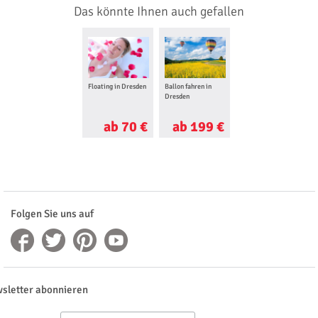
Das könnte Ihnen auch gefallen
Floating in Dresden
Ballon fahren in
Dresden
ab 70 €
ab 199 €
Folgen Sie uns auf
sletter abonnieren