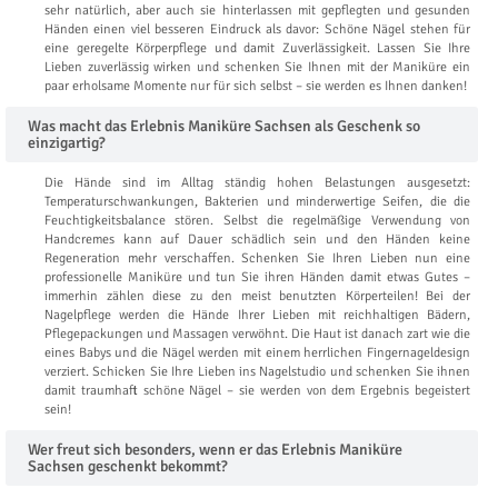
sehr natürlich, aber auch sie hinterlassen mit gepflegten und gesunden
Händen einen viel besseren Eindruck als davor: Schöne Nägel stehen für
eine geregelte Körperpflege und damit Zuverlässigkeit. Lassen Sie Ihre
Lieben zuverlässig wirken und schenken Sie Ihnen mit der Maniküre ein
paar erholsame Momente nur für sich selbst – sie werden es Ihnen danken!
Was macht das Erlebnis Maniküre Sachsen als Geschenk so
einzigartig?
Die Hände sind im Alltag ständig hohen Belastungen ausgesetzt:
Temperaturschwankungen, Bakterien und minderwertige Seifen, die die
Feuchtigkeitsbalance stören. Selbst die regelmäßige Verwendung von
Handcremes kann auf Dauer schädlich sein und den Händen keine
Regeneration mehr verschaffen. Schenken Sie Ihren Lieben nun eine
professionelle Maniküre und tun Sie ihren Händen damit etwas Gutes –
immerhin zählen diese zu den meist benutzten Körperteilen! Bei der
Nagelpflege werden die Hände Ihrer Lieben mit reichhaltigen Bädern,
Pflegepackungen und Massagen verwöhnt. Die Haut ist danach zart wie die
eines Babys und die Nägel werden mit einem herrlichen Fingernageldesign
verziert. Schicken Sie Ihre Lieben ins Nagelstudio und schenken Sie ihnen
damit traumhaft schöne Nägel – sie werden von dem Ergebnis begeistert
sein!
Wer freut sich besonders, wenn er das Erlebnis Maniküre
Sachsen geschenkt bekommt?