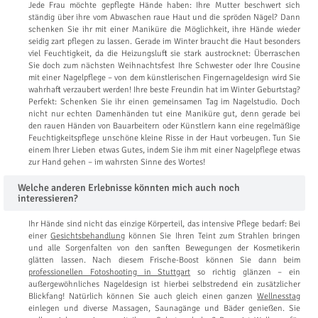
Jede Frau möchte gepflegte Hände haben: Ihre Mutter beschwert sich
ständig über ihre vom Abwaschen raue Haut und die spröden Nägel? Dann
schenken Sie ihr mit einer Maniküre die Möglichkeit, ihre Hände wieder
seidig zart pflegen zu lassen. Gerade im Winter braucht die Haut besonders
viel Feuchtigkeit, da die Heizungsluft sie stark austrocknet: Überraschen
Sie doch zum nächsten Weihnachtsfest Ihre Schwester oder Ihre Cousine
mit einer Nagelpflege – von dem künstlerischen Fingernageldesign wird Sie
wahrhaft verzaubert werden! Ihre beste Freundin hat im Winter Geburtstag?
Perfekt: Schenken Sie ihr einen gemeinsamen Tag im Nagelstudio. Doch
nicht nur echten Damenhänden tut eine Maniküre gut, denn gerade bei
den rauen Händen von Bauarbeitern oder Künstlern kann eine regelmäßige
Feuchtigkeitspflege unschöne kleine Risse in der Haut vorbeugen. Tun Sie
einem Ihrer Lieben etwas Gutes, indem Sie ihm mit einer Nagelpflege etwas
zur Hand gehen – im wahrsten Sinne des Wortes!
Welche anderen Erlebnisse könnten mich auch noch
interessieren?
Ihr Hände sind nicht das einzige Körperteil, das intensive Pflege bedarf: Bei
einer
Gesichtsbehandlung
können Sie Ihren Teint zum Strahlen bringen
und alle Sorgenfalten von den sanften Bewegungen der Kosmetikerin
glätten lassen. Nach diesem Frische-Boost können Sie dann beim
professionellen Fotoshooting in Stuttgart
so richtig glänzen – ein
außergewöhnliches Nageldesign ist hierbei selbstredend ein zusätzlicher
Blickfang! Natürlich können Sie auch gleich einen ganzen
Wellnesstag
einlegen und diverse Massagen, Saunagänge und Bäder genießen. Sie