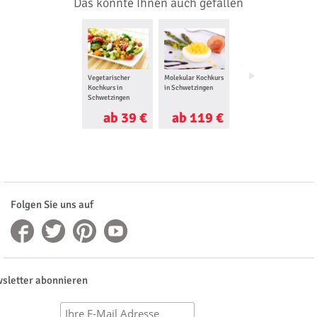
Das könnte Ihnen auch gefallen
Vegetarischer
Molekular Kochkurs
Weingut
Kochkurs in
in Schwetzingen
Besichtigung mit
Schwetzingen
Weinprobe in
Worms
ab 39 €
ab 119 €
ab 50 €
Folgen Sie uns auf
sletter abonnieren