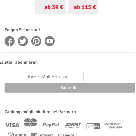
Württemberg
ab 39 €
ab 115 €
ab 25 €
Folgen Sie uns auf
sletter abonnieren
Zahlungsmöglichkeiten bei Partnern