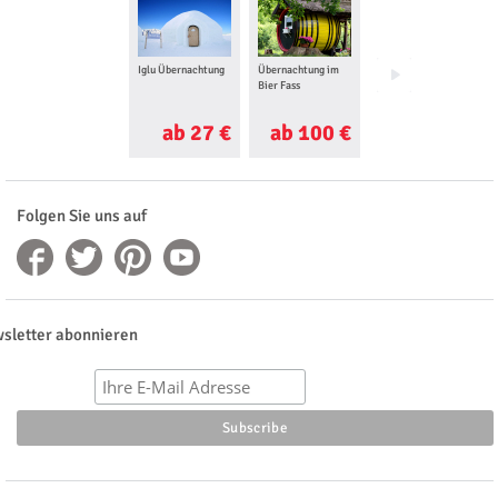
Iglu Übernachtung
Übernachtung im
Übernachtung im
Bier Fass
Mini Cooper
ab 27 €
ab 100 €
ab 165 €
Folgen Sie uns auf
sletter abonnieren