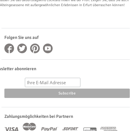
lassen Sie das Geburtstagskind Cocktails mixen wie der Profi. Zeigen Sie, dass Sie auch
Alteingesessene mit außergewöhnlichen Erlebnissen in Erfurt überraschen können!
Folgen Sie uns auf
sletter abonnieren
Zahlungsmöglichkeiten bei Partnern