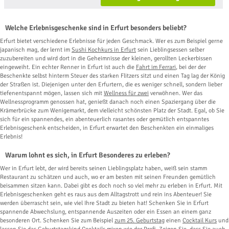
Welche Erlebnisgeschenke sind in Erfurt besonders beliebt?
Erfurt bietet verschiedene Erlebnisse für jeden Geschmack. Wer es zum Beispiel gerne
japanisch mag, der lernt im
Sushi Kochkurs in Erfurt
sein Lieblingsessen selber
zuzubereiten und wird dort in die Geheimnisse der kleinen, gerollten Leckerbissen
eingeweiht. Ein echter Renner in Erfurt ist auch die
Fahrt im Ferrari
, bei der der
Beschenkte selbst hinterm Steuer des starken Flitzers sitzt und einen Tag lag der König
der Straßen ist. Diejenigen unter den Erfurtern, die es weniger schnell, sondern lieber
tiefenentspannt mögen, lassen sich mit
Wellness für zwei
verwöhnen. Wer das
Wellnessprogramm genossen hat, genießt danach noch einen Spaziergang über die
Krämerbrücke zum Wenigemarkt, dem vielleicht schönsten Platz der Stadt. Egal, ob Sie
sich für ein spannendes, ein abenteuerlich rasantes oder gemütlich entspanntes
Erlebnisgeschenk entscheiden, in Erfurt erwartet den Beschenkten ein einmaliges
Erlebnis!
Warum lohnt es sich, in Erfurt Besonderes zu erleben?
Wer in Erfurt lebt, der wird bereits seinen Lieblingsplatz haben, weiß sein stamm
Restaurant zu schätzen und auch, wo er am besten mit seinen Freunden gemütlich
beisammen sitzen kann. Dabei gibt es doch noch so viel mehr zu erleben in Erfurt. Mit
Erlebnisgeschenken geht es raus aus dem Alltagstrott und rein ins Abenteuer! Sie
werden überrascht sein, wie viel Ihre Stadt zu bieten hat! Schenken Sie in Erfurt
spannende Abwechslung, entspannende Auszeiten oder ein Essen an einem ganz
besonderen Ort. Schenken Sie zum Beispiel
zum 25. Geburtstag
einen
Cocktail Kurs
und