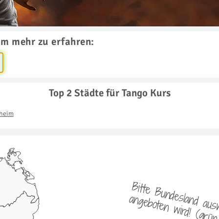
um mehr zu erfahren:
Top 2 Städte für Tango Kurs
heim
i
o
i
l
t