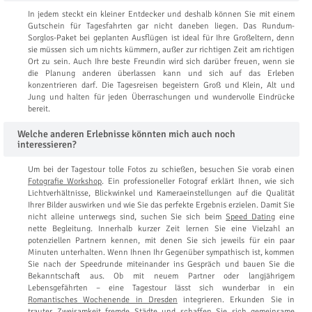
In jedem steckt ein kleiner Entdecker und deshalb können Sie mit einem
Gutschein für Tagesfahrten gar nicht daneben liegen. Das Rundum-
Sorglos-Paket bei geplanten Ausflügen ist ideal für Ihre Großeltern, denn
sie müssen sich um nichts kümmern, außer zur richtigen Zeit am richtigen
Ort zu sein. Auch Ihre beste Freundin wird sich darüber freuen, wenn sie
die Planung anderen überlassen kann und sich auf das Erleben
konzentrieren darf. Die Tagesreisen begeistern Groß und Klein, Alt und
Jung und halten für jeden Überraschungen und wundervolle Eindrücke
bereit.
Welche anderen Erlebnisse könnten mich auch noch
interessieren?
Um bei der Tagestour tolle Fotos zu schießen, besuchen Sie vorab einen
Fotografie Workshop
. Ein professioneller Fotograf erklärt Ihnen, wie sich
Lichtverhältnisse, Blickwinkel und Kameraeinstellungen auf die Qualität
Ihrer Bilder auswirken und wie Sie das perfekte Ergebnis erzielen. Damit Sie
nicht alleine unterwegs sind, suchen Sie sich beim
Speed Dating
eine
nette Begleitung. Innerhalb kurzer Zeit lernen Sie eine Vielzahl an
potenziellen Partnern kennen, mit denen Sie sich jeweils für ein paar
Minuten unterhalten. Wenn Ihnen Ihr Gegenüber sympathisch ist, kommen
Sie nach der Speedrunde miteinander ins Gespräch und bauen Sie die
Bekanntschaft aus. Ob mit neuem Partner oder langjährigem
Lebensgefährten – eine Tagestour lässt sich wunderbar in ein
Romantisches Wochenende in Dresden
integrieren. Erkunden Sie in
trauter Zweisamkeit fremde Städte und schaffen Sie sich gemeinsame