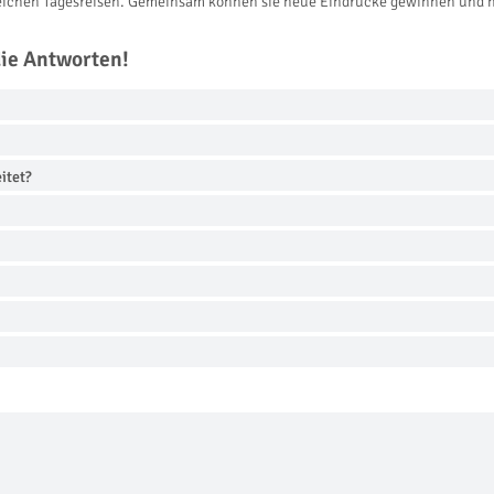
reichen Tagesreisen. Gemeinsam können sie neue Eindrücke gewinnen und h
die Antworten!
itet?