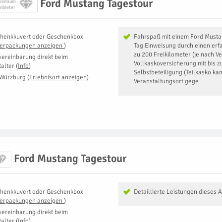
Ford Mustang Tagestour
remium
nbieter
henkkuvert oder Geschenkbox
Fahrspaß mit einem Ford Mustan
Verpackungen anzeigen
)
Tag Einweisung durch einen erfa
zu 200 Freikilometer (je nach Ve
vereinbarung direkt beim
Vollkaskoversicherung mit bis z
talter
(
Info
)
Selbstbeteiligung (Teilkasko ka
Würzburg
(
Erlebnisort anzeigen
)
Veranstaltungsort gege
Ford Mustang Tagestour
henkkuvert oder Geschenkbox
Detaillierte Leistungen dieses 
Verpackungen anzeigen
)
vereinbarung direkt beim
talter
(
Info
)