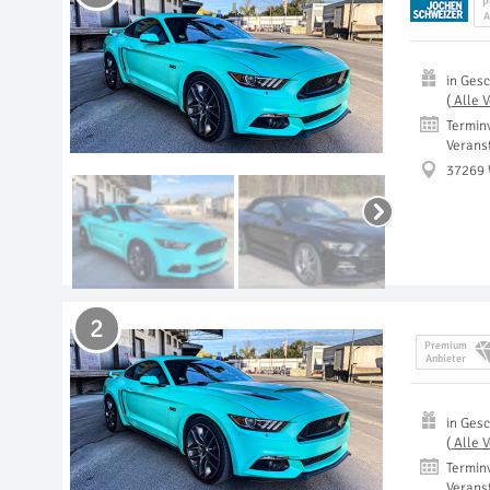
P
A
in
Gesc
(
Alle 
Termin
Verans
37269 
2
Premium
Anbieter
in
Gesc
(
Alle 
Termin
Verans