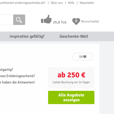
unktioniert erlebnisgeschenke.de?
Über uns
Hilfe
Newsletter
0
Wunschzettel
26,8 Tsd.
Inspiration gefällig?
Geschenke-Welt
38
zigartig?
ab 250 €
ieses Erlebnisgeschenk?
r haben die Antworten!
Letzte Buchung vor 14 Tagen
Alle Angebote
anzeigen