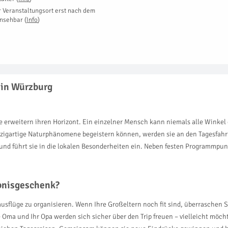
r Veranstaltungsort erst nach dem
insehbar
(
Info
)
 in Würzburg
e erweitern ihren Horizont. Ein einzelner Mensch kann niemals alle Winkel 
nzigartige Naturphänomene begeistern können, werden sie an den Tagesfahrt
 und führt sie in die lokalen Besonderheiten ein. Neben festen Programmpu
ebnisgeschenk?
usflüge zu organisieren. Wenn Ihre Großeltern noch fit sind, überraschen Si
 Oma und Ihr Opa werden sich sicher über den Trip freuen – vielleicht möcht