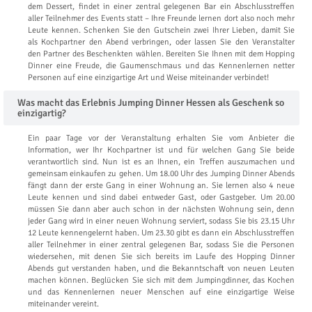
dem Dessert, findet in einer zentral gelegenen Bar ein Abschlusstreffen
aller Teilnehmer des Events statt – Ihre Freunde lernen dort also noch mehr
Leute kennen. Schenken Sie den Gutschein zwei Ihrer Lieben, damit Sie
als Kochpartner den Abend verbringen, oder lassen Sie den Veranstalter
den Partner des Beschenkten wählen. Bereiten Sie Ihnen mit dem Hopping
Dinner eine Freude, die Gaumenschmaus und das Kennenlernen netter
Personen auf eine einzigartige Art und Weise miteinander verbindet!
Was macht das Erlebnis Jumping Dinner Hessen als Geschenk so
einzigartig?
Ein paar Tage vor der Veranstaltung erhalten Sie vom Anbieter die
Information, wer Ihr Kochpartner ist und für welchen Gang Sie beide
verantwortlich sind. Nun ist es an Ihnen, ein Treffen auszumachen und
gemeinsam einkaufen zu gehen. Um 18.00 Uhr des Jumping Dinner Abends
fängt dann der erste Gang in einer Wohnung an. Sie lernen also 4 neue
Leute kennen und sind dabei entweder Gast, oder Gastgeber. Um 20.00
müssen Sie dann aber auch schon in der nächsten Wohnung sein, denn
jeder Gang wird in einer neuen Wohnung serviert, sodass Sie bis 23.15 Uhr
12 Leute kennengelernt haben. Um 23.30 gibt es dann ein Abschlusstreffen
aller Teilnehmer in einer zentral gelegenen Bar, sodass Sie die Personen
wiedersehen, mit denen Sie sich bereits im Laufe des Hopping Dinner
Abends gut verstanden haben, und die Bekanntschaft von neuen Leuten
machen können. Beglücken Sie sich mit dem Jumpingdinner, das Kochen
und das Kennenlernen neuer Menschen auf eine einzigartige Weise
miteinander vereint.