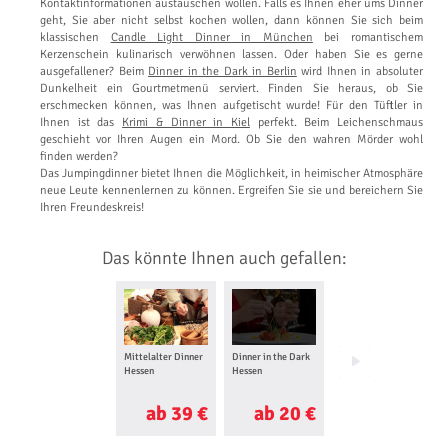
Kontaktinformationen austauschen wollen. Falls es Ihnen eher ums Dinner
geht, Sie aber nicht selbst kochen wollen, dann können Sie sich beim
klassischen
Candle Light Dinner in München
bei romantischem
Kerzenschein kulinarisch verwöhnen lassen. Oder haben Sie es gerne
ausgefallener? Beim
Dinner in the Dark in Berlin
wird Ihnen in absoluter
Dunkelheit ein Gourtmetmenü serviert. Finden Sie heraus, ob Sie
erschmecken können, was Ihnen aufgetischt wurde! Für den Tüftler in
Ihnen ist das
Krimi & Dinner in Kiel
perfekt. Beim Leichenschmaus
geschieht vor Ihren Augen ein Mord. Ob Sie den wahren Mörder wohl
finden werden?
Das Jumpingdinner bietet Ihnen die Möglichkeit, in heimischer Atmosphäre
neue Leute kennenlernen zu können. Ergreifen Sie sie und bereichern Sie
Ihren Freundeskreis!
Das könnte Ihnen auch gefallen:
Mittelalter Dinner
Dinner in the Dark
Show Dinner
Hessen
Hessen
Hessen
ab 39 €
ab 20 €
ab 29 €