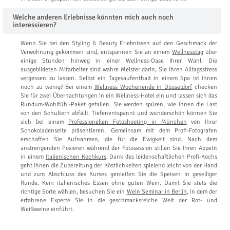
Welche anderen Erlebnisse könnten mich auch noch
interessieren?
Wenn Sie bei den Styling & Beauty Erlebnissen auf den Geschmack der
Verwöhnung gekommen sind, entspannen Sie an einem
Wellnesstag
über
einige Stunden hinweg in einer Wellness-Oase Ihrer Wahl. Die
ausgebildeten Mitarbeiter sind wahre Meister darin, Sie Ihren Alltagsstress
vergessen zu lassen. Selbst ein Tagesaufenthalt in einem Spa ist Ihnen
noch zu wenig? Bei einem
Wellness Wochenende in Düsseldorf
checken
Sie für zwei Übernachtungen in ein Wellness-Hotel ein und lassen sich das
Rundum-Wohlfühl-Paket gefallen. Sie werden spüren, wie Ihnen die Last
von den Schultern abfällt. Tiefenentspannt und wunderschön können Sie
sich bei einem
Professionellen Fotoshooting in München
von Ihrer
Schokoladenseite präsentieren. Gemeinsam mit dem Profi-Fotografen
erschaffen Sie Aufnahmen, die für die Ewigkeit sind. Nach dem
anstrengenden Posieren während der Fotosession stillen Sie Ihren Appetit
in einem
Italienischen Kochkurs
. Dank des leidenschaftlichen Profi-Kochs
geht Ihnen die Zubereitung der Köstlichkeiten spielend leicht von der Hand
und zum Abschluss des Kurses genießen Sie die Speisen in geselliger
Runde. Kein italienisches Essen ohne guten Wein. Damit Sie stets die
richtige Sorte wählen, besuchen Sie ein
Wein Seminar in Berlin
, in dem der
erfahrene Experte Sie in die geschmacksreiche Welt der Rot- und
Weißweine einführt.