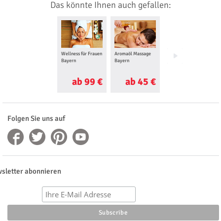
Das könnte Ihnen auch gefallen:
Wellness für Frauen
Aromaöl Massage
Wellness für
Bayern
Bayern
Männer Bayern
ab 99 €
ab 45 €
ab 60 €
Folgen Sie uns auf
sletter abonnieren