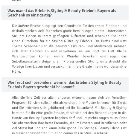
Was macht das Erlebnis Styling & Beauty Erlebnis Bayern als
Geschenk so einzigartig?
Die äußere Erscheinung legt den Grundstein für den ersten Eindruck und
deshalb stecken viele Menschen große Bemühungen hinein. Unterstützen
Sie Ihre Lieben in ihrem gepflegten Auftreten und schenken Sie ihnen
einen Gutschein für ein Styling & Beauty Erlebnis. Die Profis rund ums
Thema Schönheit und die neuesten Frisuren- und Modetrends nehmen
sich Ihrer Liebsten an und verwöhnen sie von Kopf bis Fuß. Kleine
Veränderungen können wahre Wunder bewirken und sogar das
Selbstbewusstsein steigern. Ein Professionelles Styling unterstreicht die
Vorzüge Ihrer Lieben und verpackt ihre innere Grazie in eine wunderschöne
Hülle.
Wer freut sich besonders, wenn er das Erlebnis Styling & Beauty
Erlebnis Bayern geschenkt bekommt?
Alle, die ihre Zeit vor allem anderen widmen, haben sich ein Verwöhn-
Programm für sich selbst mehr als verdient. Ihre Mutter ist immer für Sie da
und Sie möchten sich gebührend bei ihr bedanken? Mit Beauty & Styling
bereiten Sie ihr eine große Freude, da sie sich bei den Behandlungen in die
Hände von Beauty-Experten begeben darf und um nichts sorgen muss. Oder
Sie überraschen Ihre beste Freundin, die im Privaten und Beruflichen sehr
viel Stress hat und sich kaum Ruhe gönnt. Ein Styling & Beauty Erlebnis ist
in dieser angespannten Situation genau das richtige Geschenk.