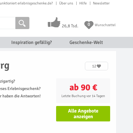
unktioniert erlebnisgeschenke.de?
Über uns
Hilfe
Newsletter
0
Wunschzettel
26,8 Tsd.
Inspiration gefällig?
Geschenke-Welt
urg
12
zigartig?
ab 90 €
ieses Erlebnisgeschenk?
r haben die Antworten!
Letzte Buchung vor 14 Tagen
Alle Angebote
anzeigen