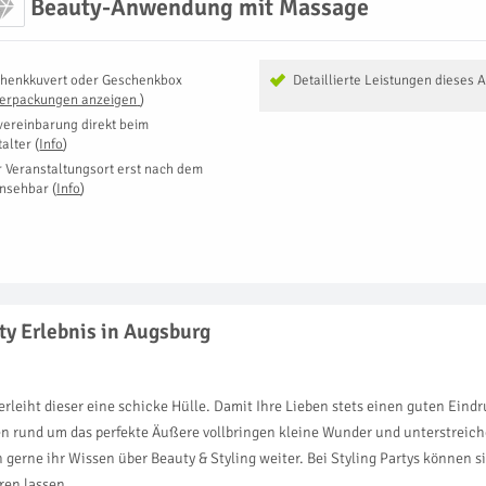
Beauty-Anwendung mit Massage
henkkuvert oder Geschenkbox
Detaillierte Leistungen dieses 
Verpackungen anzeigen
)
vereinbarung direkt beim
talter
(
Info
)
r Veranstaltungsort erst nach dem
insehbar
(
Info
)
ty Erlebnis in Augsburg
eiht dieser eine schicke Hülle. Damit Ihre Lieben stets einen guten Eindr
ten rund um das perfekte Äußere vollbringen kleine Wunder und unterstrei
erne ihr Wissen über Beauty & Styling weiter. Bei Styling Partys können s
ren lassen.