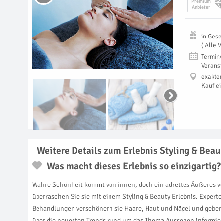
Premium
Anbieter
in
Gesc
(
Alle 
Termin
Verans
exakte
Kauf e
Weitere Details zum Erlebnis Styling & Beau
Was macht dieses Erlebnis so einzigartig?
Wahre Schönheit kommt von innen, doch ein adrettes Äußeres verl
überraschen Sie sie mit einem Styling & Beauty Erlebnis. Exper
Behandlungen verschönern sie Haare, Haut und Nägel und geben g
über die neuesten Trends rund um das Thema Aussehen informie