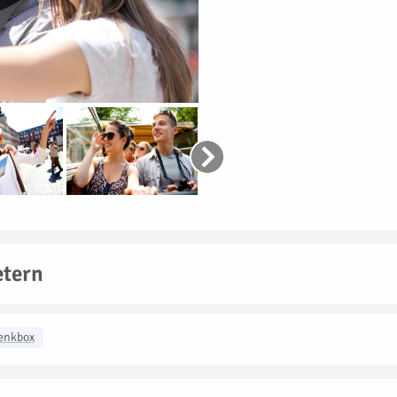
etern
enkbox