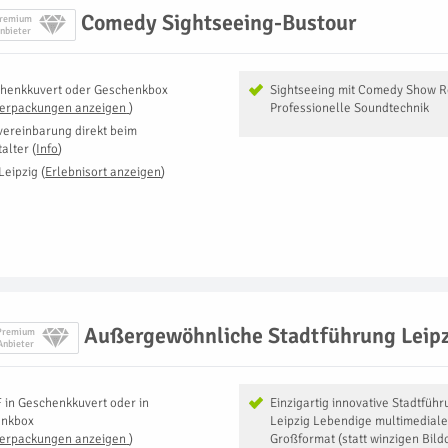
Comedy Sightseeing-Bustour
remium
nbieter
henkkuvert oder Geschenkbox
Sightseeing mit Comedy Show 
Verpackungen anzeigen
)
Professionelle Soundtechnik
vereinbarung direkt beim
talter
(
Info
)
Leipzig
(
Erlebnisort anzeigen
)
Außergewöhnliche Stadtführung Leipz
Premium
Anbieter
F
in
Geschenkkuvert oder in
Einzigartig innovative Stadtfüh
enkbox
Leipzig Lebendige multimediale
Verpackungen anzeigen
)
Großformat (statt winzigen Bild