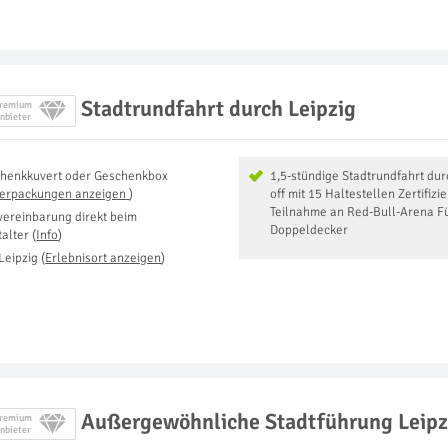
Stadtrundfahrt durch Leipzig
remium
nbieter
henkkuvert oder Geschenkbox
1,5-stündige Stadtrundfahrt du
Verpackungen anzeigen
)
off mit 15 Haltestellen Zertifizi
Teilnahme an Red-Bull-Arena Fü
vereinbarung direkt beim
Doppeldecker
talter
(
Info
)
Leipzig
(
Erlebnisort anzeigen
)
Außergewöhnliche Stadtführung Leipz
remium
nbieter