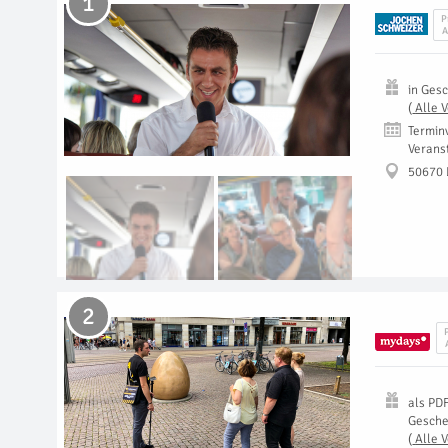
1
P
A
in
Gesc
(
Alle 
Termin
Verans
50670 
2
als
PD
Gesch
(
Alle 