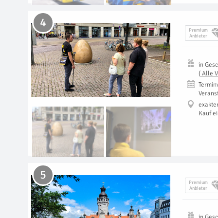
4
Premium
Anbieter
in
Gesc
(
Alle 
Termin
Verans
exakte
Kauf e
5
Premium
Anbieter
in
Gesc