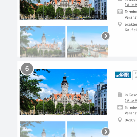
(
Alle 
Termin
Verans
exakte
Kauf e
6
P
A
in
Gesc
(
Alle 
Termin
Verans
04109 