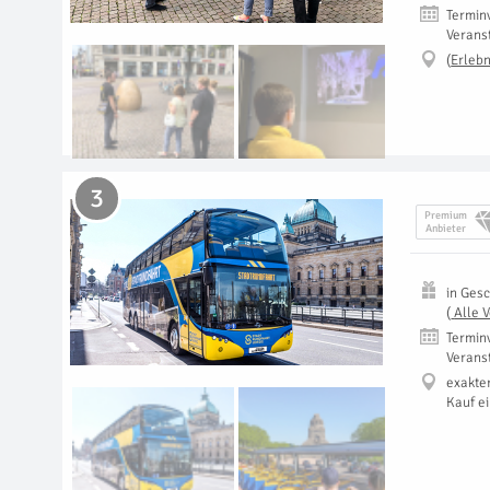
Termin
Verans
(
Erlebn
3
Premium
Anbieter
in
Gesc
(
Alle 
Termin
Verans
exakte
Kauf e