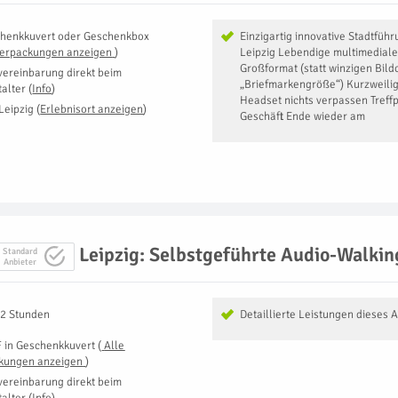
henkkuvert oder Geschenkbox
Einzigartig innovative Stadtfüh
Verpackungen anzeigen
)
Leipzig Lebendige multimediale
Großformat (statt winzigen Bild
vereinbarung direkt beim
„Briefmarkengröße“) Kurzweili
talter
(
Info
)
Headset nichts verpassen Treff
Leipzig
(
Erlebnisort anzeigen
)
Geschäft Ende wieder am
Leipzig: Selbstgeführte Audio-Walkin
Standard
Anbieter
 2 Stunden
Detaillierte Leistungen dieses 
F
in
Geschenkkuvert
(
Alle
kungen anzeigen
)
vereinbarung direkt beim
talter
(
Info
)