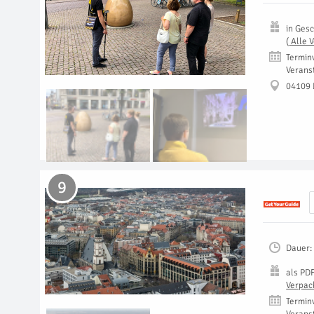
in
Gesc
(
Alle 
Termin
Verans
04109 
9
Dauer:
als
PD
Verpac
Termin
Verans