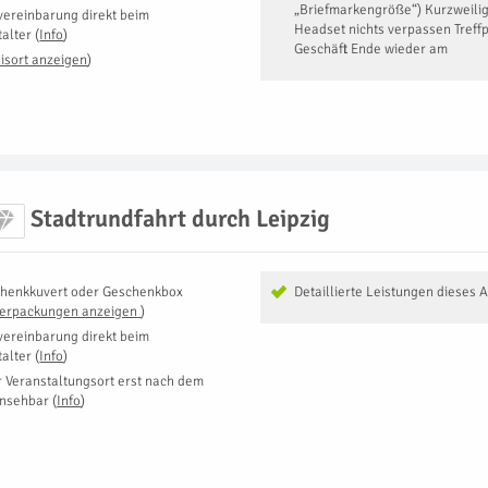
„Briefmarkengröße“) Kurzweili
vereinbarung direkt beim
Headset nichts verpassen Treff
talter
(
Info
)
Geschäft Ende wieder am
isort anzeigen
)
Stadtrundfahrt durch Leipzig
henkkuvert oder Geschenkbox
Detaillierte Leistungen dieses 
Verpackungen anzeigen
)
vereinbarung direkt beim
talter
(
Info
)
r Veranstaltungsort erst nach dem
insehbar
(
Info
)