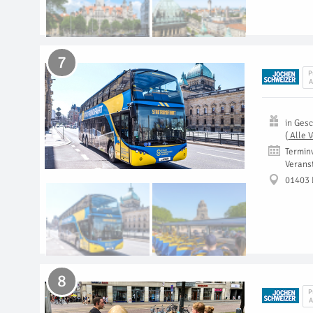
7
P
A
in
Gesc
(
Alle 
Termin
Verans
01403 
8
P
A