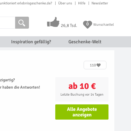
unktioniert erlebnisgeschenke.de?
Über uns
Hilfe
Newsletter
0
Wunschzettel
26,8 Tsd.
Inspiration gefällig?
Geschenke-Welt
110
zigartig?
ab 10 €
r haben die Antworten!
Letzte Buchung vor 14 Tagen
Alle Angebote
anzeigen