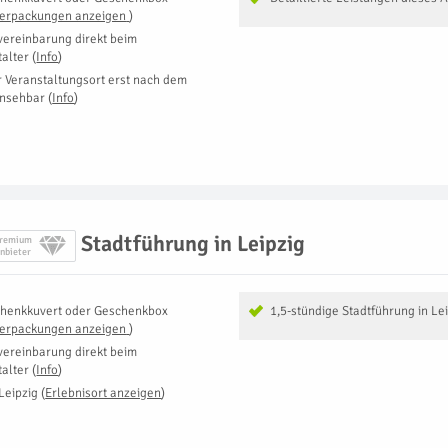
Verpackungen anzeigen
)
vereinbarung direkt beim
talter
(
Info
)
r Veranstaltungsort erst nach dem
insehbar
(
Info
)
Stadtführung in Leipzig
remium
nbieter
henkkuvert oder Geschenkbox
1,5-stündige Stadtführung in Le
Verpackungen anzeigen
)
vereinbarung direkt beim
talter
(
Info
)
Leipzig
(
Erlebnisort anzeigen
)