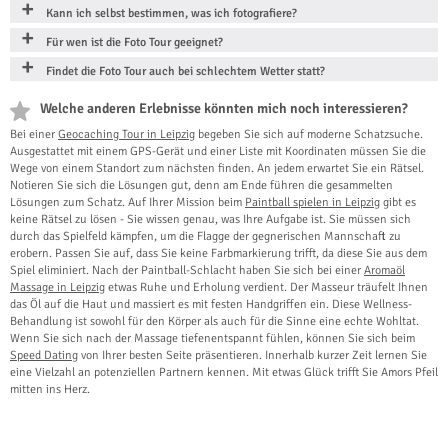
Kann ich selbst bestimmen, was ich fotografiere?
Für wen ist die Foto Tour geeignet?
Findet die Foto Tour auch bei schlechtem Wetter statt?
Welche anderen Erlebnisse könnten mich noch interessieren?
Bei einer
Geocaching Tour in Leipzig
begeben Sie sich auf moderne Schatzsuche.
Ausgestattet mit einem GPS-Gerät und einer Liste mit Koordinaten müssen Sie die
Wege von einem Standort zum nächsten finden. An jedem erwartet Sie ein Rätsel.
Notieren Sie sich die Lösungen gut, denn am Ende führen die gesammelten
Lösungen zum Schatz. Auf Ihrer Mission beim
Paintball spielen in Leipzig
gibt es
keine Rätsel zu lösen - Sie wissen genau, was Ihre Aufgabe ist. Sie müssen sich
durch das Spielfeld kämpfen, um die Flagge der gegnerischen Mannschaft zu
erobern. Passen Sie auf, dass Sie keine Farbmarkierung trifft, da diese Sie aus dem
Spiel eliminiert. Nach der Paintball-Schlacht haben Sie sich bei einer
Aromaöl
Massage in Leipzig
etwas Ruhe und Erholung verdient. Der Masseur träufelt Ihnen
das Öl auf die Haut und massiert es mit festen Handgriffen ein. Diese Wellness-
Behandlung ist sowohl für den Körper als auch für die Sinne eine echte Wohltat.
Wenn Sie sich nach der Massage tiefenentspannt fühlen, können Sie sich beim
Speed Dating
von Ihrer besten Seite präsentieren. Innerhalb kurzer Zeit lernen Sie
eine Vielzahl an potenziellen Partnern kennen. Mit etwas Glück trifft Sie Amors Pfeil
mitten ins Herz.