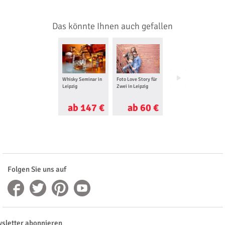
Das könnte Ihnen auch gefallen
Whisky Seminar in
Foto Love Story für
Professionelles
Leipzig
Zwei in Leipzig
Fotoshooting in
Leipzig
ab 147 €
ab 60 €
ab 40 €
Folgen Sie uns auf
sletter abonnieren