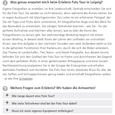
Was genau erwartet mich beim Erlebnis Foto Tour in Leipzig?
Eigene Fotografien zu erstellen, ist Ihre Leidenschaft. Deshalb entscheiden Sie sich
für die Foto Tour. Sie werden es nicht bereuen, denn während des Kurses stehen Sie
in regem Austausch mit Gleichgesinnten: Der Leiter ist ein erfahrener Fotograf, der
Sie mit Tipps und Tricks darin unterstützt, Ihr fotografisches Auge und den Blick für
das Besondere zu entwickeln. Die übrigen Teilnehmer brennen - wie Sie - für die
perfekte Aufnahme und möchten alles lernen, was es über die Kunst des
Fotografierens zu lernen gibt. Der mehrstündige Workshop beginnt mit einem
kurzen Briefing. In diesem stellt Ihnen der Lehrer den Leitfaden vor und erklärt
Ihnen, was Ihre Aufgabe in den nächsten Stunden sein wird. Außerdem weiht er Sie
in die geheimen Funktionen Ihrer Kamera ein, durch die sich die Bilder verändern.
Das Thema ist Landschafts-, Tier, Natur- und Detail-Fotografie. Aus diesem Grund
befinden Sie sich den Großteil der Foto Tour im Freien und durchforsten die Gegend
nach dem perfekten Motiv. In einer gemeinsamen Mittagspause und einer kurzen
Nachbesprechung analysieren Sie in der Gruppe die Erzeugnisse und erhalten
wertvolles Feedback vom Kursleiter. Die Foto Tour ist ein absolutes Muss für alle, die
von Selfies und Schnappschüssen genug haben und ernsthaft fotografieren wollen
- so wie Ihre
Schwester
.
Weitere Fragen zum Erlebnis? Wir haben die Antworten!
Wie lange dauert eine Foto Tour?
Wie viele Teilnehmer sind bei der Foto Tour dabei?
Muss ich mein eigenes Equipment mitbringen?