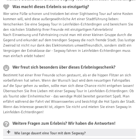
Was macht dieses Erlebnis so einzigartig?
Wer seine Füße schonen und trotzdem bei einer Sightseeing Tour auf seine Kosten
kommen will, wird diese außergewöhnliche Art einer Stadtführung lieben:
Verschenken Sie eine Segway Tour in Leinfelden-Echterdingen und bereichern Sie
den nächsten Städtetrip Ihrer Freunde mit einzigartigem Fahrerlebnis!
Nach Einweisung und Fahrtraining cruist man mit einer kleinen Gruppe durch die
Gegend und erkundet auf dem trendigen Segway die noch fremde Stadt. Das lustige
Zweirad ist nicht nur dank des Elektromotors umweltfreundlich, sondern stellt ein
Vergnügen der Extraklasse dar - Segway fahren in Leinfelden-Echterdingen muss
man einfach erlebt haben!
Wer freut sich besonders über dieses Erlebnisgeschenk?
Bestimmt hat einer Ihrer Freunde schon gestaunt, als er die hippen Flitzer an sich
vorbeifahren hat sehen. Wenn der Wunsch laut wird dem neuartigen Fahrspaßes
auf die Spur gehen zu wollen, sollte man sich diese Chance nicht entgehen lassen!
Überraschen Sie Ihre Lieben mit einer Segway Tour in Leinfelden-Echterdingen: Ob
als Tourist oder Einheimischer - das wendige Mobil bereitet garantiert Spaß. Man
erfährt während der Fahrt viel Wissenswertes und besichtigt die Hot Spots der Stadt.
Wenn das Interesse geweckt ist, zögern Sie nicht und mieten Sie einen Segway in
Leinfelden-Echterdingen!
Weitere Fragen zum Erlebnis? Wir haben die Antworten!
Wie lange dauert eine Tour mit dem Segway?