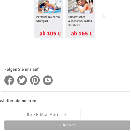
Personal Trainer in
Romantisches
Geocaching Tour in
Stuttgart
Wochenende in Bad
Stuttgart
Dürkheim
ab 105 €
ab 165 €
ab 39 €
Folgen Sie uns auf
sletter abonnieren