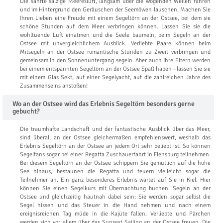
Die sanfte salzige Meeresluft, langsam über die wogenden Wellen fahren
und im Hintergrund den Geräuschen der Seemöwen lauschen. Machen Sie
Ihren Lieben eine Freude mit einem Segeltörn an der Ostsee, bei dem sie
schöne Stunden auf dem Meer verbringen können. Lassen Sie sie die
wohltuende Luft einatmen und die Seele baumeln, beim Segeln an der
Ostsee mit unvergleichlichem Ausblick. Verliebte Paare können beim
Mitsegeln an der Ostsee romantische Stunden zu Zweit verbringen und
gemeinsam in den Sonnenuntergang segeln. Aber auch Ihre Eltern werden
bei einem entspannten Segeltörn an der Ostsee Spaß haben - lassen Sie sie
mit einem Glas Sekt, auf einer Segelyacht, auf die zahlreichen Jahre des
Zusammenseins anstoßen!
Wo an der Ostsee wird das Erlebnis Segeltörn besonders gerne
gebucht?
Die traumhafte Landschaft und der fantastische Ausblick über das Meer,
sind überall an der Ostsee gleichermaßen empfehlenswert, weshalb das
Erlebnis Segeltörn an der Ostsee an jedem Ort sehr beliebt ist. So können
Segelfans sogar bei einer Regatta Zuschauerfahrt in Flensburg teilnehmen.
Bei diesem Segeltörn an der Ostsee schippern Sie gemütlich auf die hohe
See hinaus, bestaunen die Regatta und feuern vielleicht sogar die
Teilnehmer an. Ein ganz besonderes Erlebnis wartet auf Sie in Kiel. Hier
können Sie einen Segelkurs mit Übernachtung buchen. Segeln an der
Ostsee und gleichzeitig hautnah dabei sein: Sie werden sogar selbst die
Segel hissen und das Steuer in die Hand nehmen und nach einem
ereignisreichen Tag müde in die Kajüte fallen. Verliebte und Pärchen
werden sich vor allem über das Sunsest Sailing an der Ostsee freuen. Die