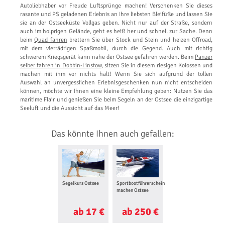
Autoliebhaber vor Freude Luftsprünge machen! Verschenken Sie dieses
rasante und PS geladenen Erlebnis an Ihre liebsten Bleifüße und lassen Sie
sie an der Ostseeküste Vollgas geben. Nicht nur auf der Straße, sondern
auch im holprigen Gelände, geht es heiß her und schnell zur Sache. Denn
beim
Quad fahren
brettern Sie über Stock und Stein und heizen Offroad,
mit dem vierrädrigen Spaßmobil, durch die Gegend. Auch mit richtig
schwerem Kriegsgerät kann nahe der Ostsee gefahren werden. Beim
Panzer
selber fahren in Dobbin-Linstow
, sitzen Sie in diesem riesigen Kolossen und
machen mit ihm vor nichts halt! Wenn Sie sich aufgrund der tollen
Auswahl an unvergesslichen Erlebnisgeschenken nun nicht entscheiden
können, möchte wir Ihnen eine kleine Empfehlung geben: Nutzen Sie das
maritime Flair und genießen Sie beim Segeln an der Ostsee die einzigartige
Seeluft und die Aussicht auf das Meer!
Das könnte Ihnen auch gefallen:
Segelkurs Ostsee
Sportbootführerschein
machen Ostsee
ab 17 €
ab 250 €