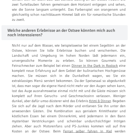
zwei Turteltauben fahren gemeinsam dem Horizont entgegen und sehen,
wie die Sonne langsam untergeht. Das Farbenspiel von orangenem und
gleichzeitig schon nachtblauem Himmel lädt ein für romantische Stunden
zu zweit.
Welche anderen Erlebnisse an der Ostsee könnten mich auch
noch interessieren?
Nicht nur auf dem Wasser, wie beispielsweise bei einem Segeltörn an der
Ostsee, können Sie tolle Erlebnisse buchen und verschenken. Die
Landschaft und Umgebung im hohen Norden lädt jedermann ein,
unvergessliche Momente zu erleben. So können Gourmets und
Feinschmecker zum Beispiel bei einen
Dinner in the Dark in Rostock
eine
komplett neue Erfahrung auf dem Gebiet der kulinarischen Hochgenüsse
machen. Sie müssen sich in die Dunkelheit wagen, wo Sie ein
extraklassiges Menü serviert bekommen. Da der Speisesaal so abgedunkelt
ist, dass man sogar die eigene Hand nicht mehr vor den Augen sehen kann,
isst das Auge ausnahmsweise einmal nicht mit und die Gäste müssen sich
komplett auf ihren Geruchs- und Geschmackssinn verlassen. Weniger
dunkel, aber dafür umso düsterer wird das Erlebnis
Krimi & Dinner
. Begeben
Sie sich auf die Jagd nach dem Mörder und entlarven Sie ihn unter den
anwesenden Gästen. Die Kombination aus genialem Krimitheater und
köstlichem Essen bei einem Dinnerkrimi, wird jedermann in den Bann
mysteriöser Verstrickungen und scheinbar undurchsichtiger Intrigen
ziehen. Aber auch Motorenfans und PS-Junkies kommen voll auf Ihre
Kosten an der Ostsee: Beim
Ferrari selber fahren in Kiel
werden