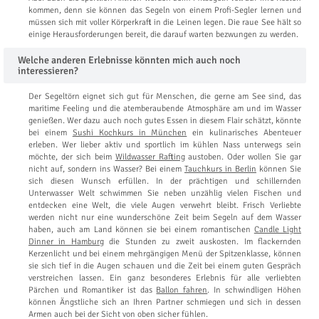
kommen, denn sie können das Segeln von einem Profi-Segler lernen und
müssen sich mit voller Körperkraft in die Leinen legen. Die raue See hält so
einige Herausforderungen bereit, die darauf warten bezwungen zu werden.
Welche anderen Erlebnisse könnten mich auch noch
interessieren?
Der Segeltörn eignet sich gut für Menschen, die gerne am See sind, das
maritime Feeling und die atemberaubende Atmosphäre am und im Wasser
genießen. Wer dazu auch noch gutes Essen in diesem Flair schätzt, könnte
bei einem
Sushi Kochkurs in München
ein kulinarisches Abenteuer
erleben. Wer lieber aktiv und sportlich im kühlen Nass unterwegs sein
möchte, der sich beim
Wildwasser Rafting
austoben. Oder wollen Sie gar
nicht auf, sondern ins Wasser? Bei einem
Tauchkurs in Berlin
können Sie
sich diesen Wunsch erfüllen. In der prächtigen und schillernden
Unterwasser Welt schwimmen Sie neben unzählig vielen Fischen und
entdecken eine Welt, die viele Augen verwehrt bleibt. Frisch Verliebte
werden nicht nur eine wunderschöne Zeit beim Segeln auf dem Wasser
haben, auch am Land können sie bei einem romantischen
Candle Light
Dinner in Hamburg
die Stunden zu zweit auskosten. Im flackernden
Kerzenlicht und bei einem mehrgängigen Menü der Spitzenklasse, können
sie sich tief in die Augen schauen und die Zeit bei einem guten Gespräch
verstreichen lassen. Ein ganz besonderes Erlebnis für alle verliebten
Pärchen und Romantiker ist das
Ballon fahren
. In schwindligen Höhen
können Ängstliche sich an Ihren Partner schmiegen und sich in dessen
Armen auch bei der Sicht von oben sicher fühlen.