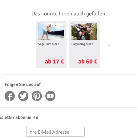
Das könnte Ihnen auch gefallen:
Segelkurs Alpen
Canyoning Alpen
Rafting &
Canyoning Alpen
ab 17 €
ab 60 €
ab 29 €
Folgen Sie uns auf
sletter abonnieren