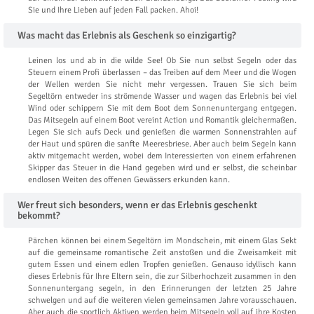
Sie und Ihre Lieben auf jeden Fall packen. Ahoi!
Was macht das Erlebnis als Geschenk so einzigartig?
Leinen los und ab in die wilde See! Ob Sie nun selbst Segeln oder das
Steuern einem Profi überlassen – das Treiben auf dem Meer und die Wogen
der Wellen werden Sie nicht mehr vergessen. Trauen Sie sich beim
Segeltörn entweder ins strömende Wasser und wagen das Erlebnis bei viel
Wind oder schippern Sie mit dem Boot dem Sonnenuntergang entgegen.
Das Mitsegeln auf einem Boot vereint Action und Romantik gleichermaßen.
Legen Sie sich aufs Deck und genießen die warmen Sonnenstrahlen auf
der Haut und spüren die sanfte Meeresbriese. Aber auch beim Segeln kann
aktiv mitgemacht werden, wobei dem Interessierten von einem erfahrenen
Skipper das Steuer in die Hand gegeben wird und er selbst, die scheinbar
endlosen Weiten des offenen Gewässers erkunden kann.
Wer freut sich besonders, wenn er das Erlebnis geschenkt
bekommt?
Pärchen können bei einem Segeltörn im Mondschein, mit einem Glas Sekt
auf die gemeinsame romantische Zeit anstoßen und die Zweisamkeit mit
gutem Essen und einem edlen Tropfen genießen. Genauso idyllisch kann
dieses Erlebnis für Ihre Eltern sein, die zur Silberhochzeit zusammen in den
Sonnenuntergang segeln, in den Erinnerungen der letzten 25 Jahre
schwelgen und auf die weiteren vielen gemeinsamen Jahre vorausschauen.
Aber auch die sportlich Aktiven werden beim Mitsegeln voll auf ihre Kosten