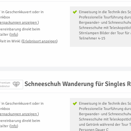
F
in
Geschenkkuvert oder in
Einweisung in die Technik des
enkbox
Professionelle Tourführung dur
Verpackungen anzeigen
)
Bergwander- und Schneeschuh
Schneeschuhe mit Teleskopstöc
vereinbarung direkt beim
Stirnlampen Bilder der Tour für
talter
(
Info
)
Teilnehmer 4-15
Reit im Winkl
(
Erlebnisort anzeigen
)
Schneeschuh Wanderung für Singles R
Premium
Anbieter
F
in
Geschenkkuvert oder in
Einweisung in die Technik des
enkbox
Professionelle Tourführung dur
Verpackungen anzeigen
)
Bergwander- und Schneeschuh
Schneeschuhe mit Teleskopstöc
vereinbarung direkt beim
und Getränk während der Tour 
talter
(
Info
)
Personen Dauer C