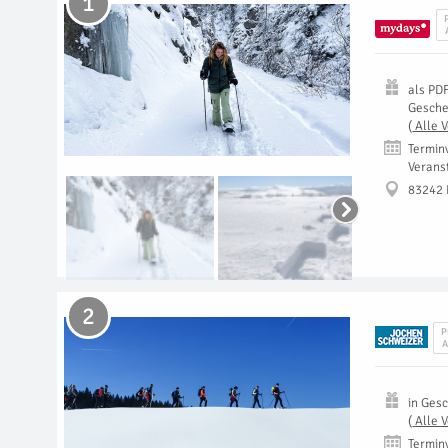
1
als
PD
Gesch
(
Alle 
Termin
Verans
83242 
2
P
A
in
Gesc
(
Alle 
Termin