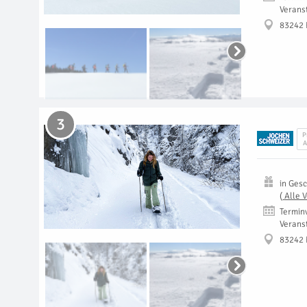
Verans
83242 
3
P
A
in
Gesc
(
Alle 
Termin
Verans
83242 