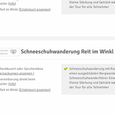
Kleine Stärkung und Getränk wä
talter
(
Info
)
der Tour für alle Teilnehmer
Reit im Winkl
(
Erlebnisort anzeigen
)
Schneeschuhwanderung Reit im Winkl 
remium
nbieter
henkkuvert oder Geschenkbox
Schneeschuhwanderung mit Rod
Verpackungen anzeigen
)
einen ausgebildeten Bergwande
Schneeschuhwanderführer Einw
vereinbarung direkt beim
Kleine Stärkung und Getränk wä
talter
(
Info
)
der Tour für alle Teilnehmer
Reit im Winkl
(
Erlebnisort anzeigen
)