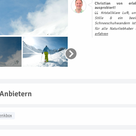
Christian von erle
ausprobiert!
Kristallklare Luft, u
Stille & ein beei
Schneeschuhwandern ist 
für alle Naturliebhaber
erfahren
 Anbietern
enkbox