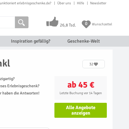
unktioniert erlebnisgeschenke.de?
Über uns
Hilfe
Newsletter
0
Wunschzettel
26,8 Tsd.
Inspiration gefällig?
Geschenke-Welt
nkl
32
zigartig?
ab 45 €
ieses Erlebnisgeschenk?
r haben die Antworten!
Letzte Buchung vor 14 Tagen
Alle Angebote
anzeigen