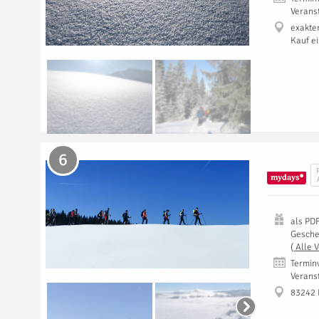
Verans
exakte
Kauf e
6
als
PD
Gesch
(
Alle 
Termin
Verans
83242 