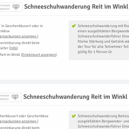
Schneeschuhwanderung Reit im Winkl
Premium
Anbieter
F
in
Geschenkkuvert oder in
Schneeschuhwanderung mit Rod
enkbox
einen ausgebildeten Bergwande
Verpackungen anzeigen
)
Schneeschuhwanderführer Einw
Kleine Stärkung und Getränk wä
vereinbarung direkt beim
der Tour für alle Teilnehmer Te
talter
(
Info
)
gültig für 1 Person Gr
Reit im Winkl
(
Erlebnisort anzeigen
)
Schneeschuhwanderung Reit im Winkl
remium
nbieter
henkkuvert oder Geschenkbox
Schneeschuhwanderung ​Betreu
Verpackungen anzeigen
)
ausgebildeten Bergwander- un
Schneeschuhwanderführer Einw
vereinbarung direkt beim