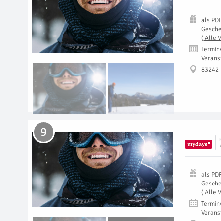
als
PD
Gesch
(
Alle 
Termin
Verans
83242 
9
als
PD
Gesch
(
Alle 
Termin
Verans