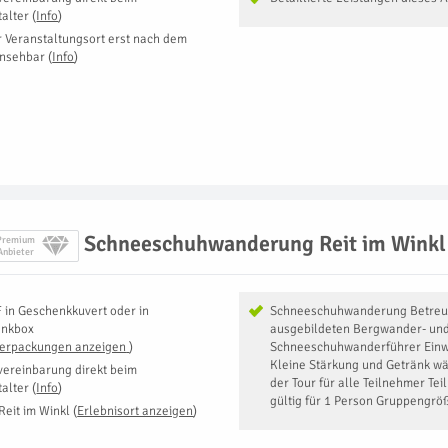
talter
(
Info
)
r Veranstaltungsort erst nach dem
insehbar
(
Info
)
Schneeschuhwanderung Reit im Winkl
Premium
Anbieter
F
in
Geschenkkuvert oder in
Schneeschuhwanderung ​Betreu
enkbox
ausgebildeten Bergwander- un
Verpackungen anzeigen
)
Schneeschuhwanderführer Einw
Kleine Stärkung und Getränk wä
vereinbarung direkt beim
der Tour für alle Teilnehmer Te
talter
(
Info
)
gültig für 1 Person Gruppengrö
Reit im Winkl
(
Erlebnisort anzeigen
)