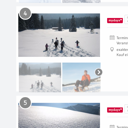
4
Termin
Verans
exakte
Kauf e
5
Termin