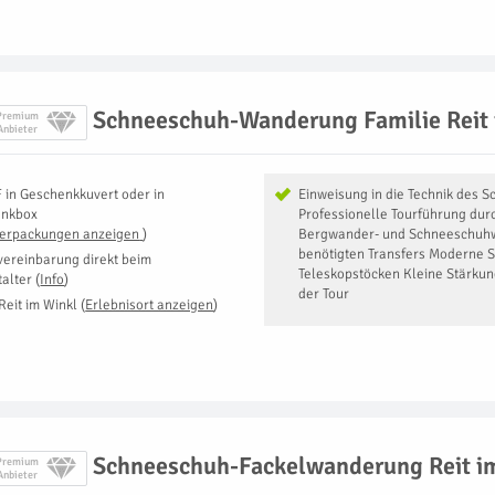
Schneeschuh-Wanderung Familie Reit 
Premium
Anbieter
F
in
Geschenkkuvert oder in
Einweisung in die Technik des
enkbox
Professionelle Tourführung dur
Verpackungen anzeigen
)
Bergwander- und Schneeschuhwa
benötigten Transfers Moderne 
vereinbarung direkt beim
Teleskopstöcken Kleine Stärku
talter
(
Info
)
der Tour
Reit im Winkl
(
Erlebnisort anzeigen
)
Schneeschuh-Fackelwanderung Reit i
Premium
Anbieter