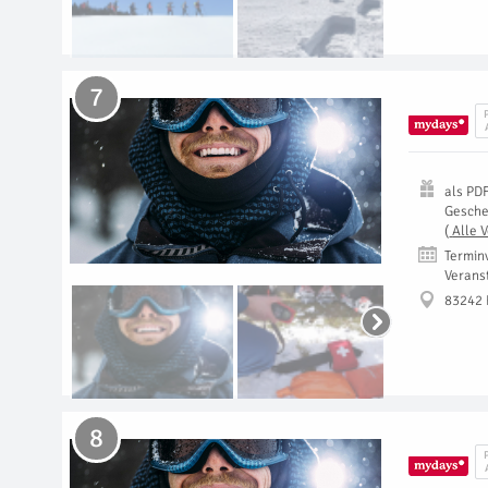
7
als
PD
Gesch
(
Alle 
Termin
Verans
83242 
8