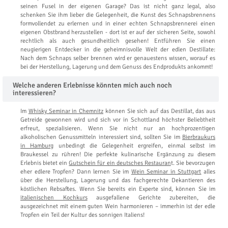
seinen Fusel in der eigenen Garage? Das ist nicht ganz legal, also
schenken Sie ihm lieber die Gelegenheit, die Kunst des Schnapsbrennens
formvollendet zu erlernen und in einer echten Schnapsbrennerei einen
eigenen Obstbrand herzustellen - dort ist er auf der sicheren Seite, sowohl
rechtlich als auch gesundheitlich gesehen! Entführen Sie einen
neugierigen Entdecker in die geheimnisvolle Welt der edlen Destillate:
Nach dem Schnaps selber brennen wird er genauestens wissen, worauf es
bei der Herstellung, Lagerung und dem Genuss des Endprodukts ankommt!
Welche anderen Erlebnisse könnten mich auch noch
interessieren?
Im
Whisky Seminar in Chemnitz
können Sie sich auf das Destillat, das aus
Getreide gewonnen wird und sich vor in Schottland höchster Beliebtheit
erfreut, spezialisieren. Wenn Sie nicht nur an hochprozentigen
alkoholischen Genussmitteln interessiert sind, sollten Sie im
Bierbraukurs
in Hamburg
unbedingt die Gelegenheit ergreifen, einmal selbst im
Braukessel zu rühren! Die perfekte kulinarische Ergänzung zu diesem
Erlebnis bietet ein
Gutschein für ein deutsches Restauran
t. Sie bevorzugen
eher edlere Tropfen? Dann lernen Sie im
Wein Seminar in Stuttgart
alles
über die Herstellung, Lagerung und das fachgerechte Dekantieren des
köstlichen Rebsaftes. Wenn Sie bereits ein Experte sind, können Sie im
italienischen Kochkurs
ausgefallene Gerichte zubereiten, die
ausgezeichnet mit einem guten Wein harmonieren – immerhin ist der edle
Tropfen ein Teil der Kultur des sonnigen Italiens!