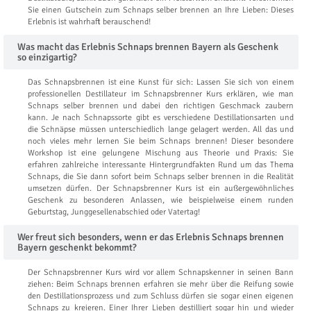
Sie einen Gutschein zum Schnaps selber brennen an Ihre Lieben: Dieses
Erlebnis ist wahrhaft berauschend!
Was macht das Erlebnis Schnaps brennen Bayern als Geschenk
so einzigartig?
Das Schnapsbrennen ist eine Kunst für sich: Lassen Sie sich von einem
professionellen Destillateur im Schnapsbrenner Kurs erklären, wie man
Schnaps selber brennen und dabei den richtigen Geschmack zaubern
kann. Je nach Schnapssorte gibt es verschiedene Destillationsarten und
die Schnäpse müssen unterschiedlich lange gelagert werden. All das und
noch vieles mehr lernen Sie beim Schnaps brennen! Dieser besondere
Workshop ist eine gelungene Mischung aus Theorie und Praxis: Sie
erfahren zahlreiche interessante Hintergrundfakten Rund um das Thema
Schnaps, die Sie dann sofort beim Schnaps selber brennen in die Realität
umsetzen dürfen. Der Schnapsbrenner Kurs ist ein außergewöhnliches
Geschenk zu besonderen Anlassen, wie beispielweise einem runden
Geburtstag, Junggesellenabschied oder Vatertag!
Wer freut sich besonders, wenn er das Erlebnis Schnaps brennen
Bayern geschenkt bekommt?
Der Schnapsbrenner Kurs wird vor allem Schnapskenner in seinen Bann
ziehen: Beim Schnaps brennen erfahren sie mehr über die Reifung sowie
den Destillationsprozess und zum Schluss dürfen sie sogar einen eigenen
Schnaps zu kreieren. Einer Ihrer Lieben destilliert sogar hin und wieder