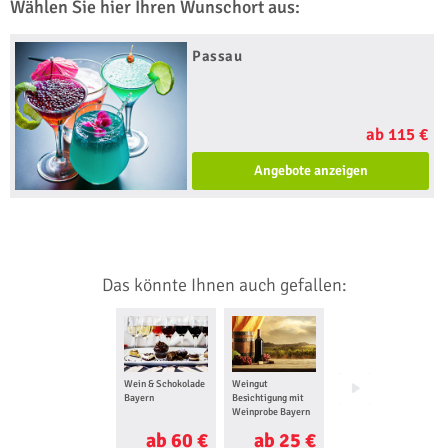
Wählen Sie hier Ihren Wunschort aus:
Passau
ab 115 €
Angebote anzeigen
Das könnte Ihnen auch gefallen:
Wein & Schokolade
Weingut
Rum Tasting Bayern
Bayern
Besichtigung mit
Weinprobe Bayern
ab 60 €
ab 25 €
ab 29 €