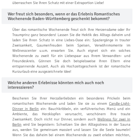
überraschen Sie Ihren Schatz mit einer Extraportion Liebe!
Wer freut sich besonders, wenn er das Erlebnis Romantisches
Wochenende Baden-Württemberg geschenkt bekommt?
Über das romantische Wochenende freut sich Ihre Herzensdame oder Ihr
Traumprinz ganz besonders! Lassen Sie die Hektik des Alltags daheim und
laden Sie Ihren Schatz in eine Liebes-Oase ein: Spaziergänge in trauter
Zweisamkeit, Gaumenfreuden beim Speisen, Verwöhnmomente im
Wellnesscenter u.v.m. erwarten Sie. Auch eignet sich ein solches
Wochenende zu zweit für ein Liebespaar aus Ihrem Verwandten- und
Freundeskreis. Gönnen Sie doch beispielsweise Ihren Eltern eine
entspannende Auszeit. Auch als Hochzeitsgeschenk ist der romantische
Kurzurlaub eine ausgezeichnete Idee!
Welche anderen Erlebnisse könnten mich auch noch
interessieren?
Bescheren Sie Ihrer Herzallerliebsten ein besonderes Prickeln beim
romantischen Wochenende und laden Sie sie zu einem
Candle-Light-
Dinner in Berlin
ein: Bauchkribbeln, ein verführerisches Menü und ein
Ambiente, das Herzklopfen verursacht, verschönern Ihre traute
Zweisamkeit. Doch nicht nur Dinner, sondern auch
Wellness für zwei in
Berlin
wird Sie begeistern: Schwitzen Sie den Alltagsstress in der Sauna
aus, werden Sie gemeinsam massiert und lassen Sie die Seele baumeln!
Wenn Sie das daheim bei einem Wochenende zu zweit erleben möchten,