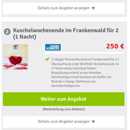
Details zum Angebot
anzeigen
Kuschelwochenende im Frankenwald für 2
2
(1 Nacht)
250 €
2-tägiger Romantikurlaub im Frankenwald für 2 1
Übernachtung in der Wohlfühl-Verliebtensuite im
4* Hotel relexa hotel Bad Steben
Begrüßungscocktail an der Hotelbar
Reichhaltiges Vitalfrühstück vom Buffet mit
Bioecke 4-Gänge-Wahlmenü als
Genießerhalbpensio
Weiter zum Angebot
(Weiterleitung zum Anbieter)
Details zum Angebot
anzeigen