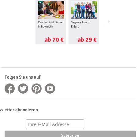
Candle Light Dinner
Segway Tour in
Stadtführung in
in Bayreuth
Erfurt
Erfurt
ab 70 €
ab 29 €
ab 37 €
Folgen Sie uns auf
sletter abonnieren