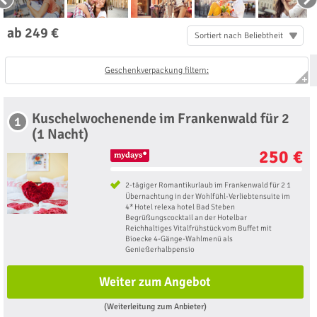
ab 249 €
Sortiert nach Beliebtheit
Geschenkverpackung filtern:
Kuschelwochenende im Frankenwald für 2
1
(1 Nacht)
250 €
2-tägiger Romantikurlaub im Frankenwald für 2 1
Übernachtung in der Wohlfühl-Verliebtensuite im
4* Hotel relexa hotel Bad Steben
Begrüßungscocktail an der Hotelbar
Reichhaltiges Vitalfrühstück vom Buffet mit
Bioecke 4-Gänge-Wahlmenü als
Genießerhalbpensio
Weiter zum Angebot
(Weiterleitung zum Anbieter)