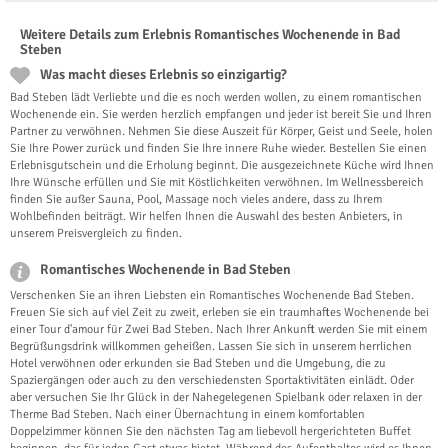
Weitere Details zum Erlebnis Romantisches Wochenende in Bad
Steben
Was macht dieses Erlebnis so einzigartig?
Bad Steben lädt Verliebte und die es noch werden wollen, zu einem romantischen
Wochenende ein. Sie werden herzlich empfangen und jeder ist bereit Sie und Ihren
Partner zu verwöhnen. Nehmen Sie diese Auszeit für Körper, Geist und Seele, holen
Sie Ihre Power zurück und finden Sie Ihre innere Ruhe wieder. Bestellen Sie einen
Erlebnisgutschein und die Erholung beginnt. Die ausgezeichnete Küche wird Ihnen
Ihre Wünsche erfüllen und Sie mit Köstlichkeiten verwöhnen. Im Wellnessbereich
finden Sie außer Sauna, Pool, Massage noch vieles andere, dass zu Ihrem
Wohlbefinden beiträgt. Wir helfen Ihnen die Auswahl des besten Anbieters, in
unserem Preisvergleich zu finden.
Romantisches Wochenende in Bad Steben
Verschenken Sie an ihren Liebsten ein Romantisches Wochenende Bad Steben.
Freuen Sie sich auf viel Zeit zu zweit, erleben sie ein traumhaftes Wochenende bei
einer Tour d'amour für Zwei Bad Steben. Nach Ihrer Ankunft werden Sie mit einem
Begrüßungsdrink willkommen geheißen. Lassen Sie sich in unserem herrlichen
Hotel verwöhnen oder erkunden sie Bad Steben und die Umgebung, die zu
Spaziergängen oder auch zu den verschiedensten Sportaktivitäten einlädt. Oder
aber versuchen Sie Ihr Glück in der Nahegelegenen Spielbank oder relaxen in der
Therme Bad Steben. Nach einer Übernachtung in einem komfortablen
Doppelzimmer können Sie den nächsten Tag am liebevoll hergerichteten Buffet