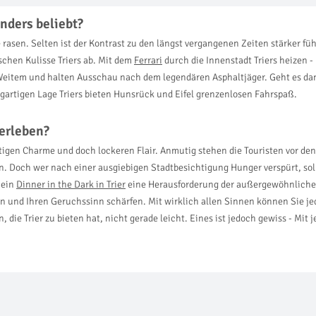
nders beliebt?
rasen. Selten ist der Kontrast zu den längst vergangenen Zeiten stärker fü
schen Kulisse Triers ab. Mit dem
Ferrari
durch die Innenstadt Triers heizen 
tem und halten Ausschau nach dem legendären Asphaltjäger. Geht es dann r
igartigen Lage Triers bieten Hunsrück und Eifel grenzenlosen Fahrspaß.
 erleben?
rtigen Charme und doch lockeren Flair. Anmutig stehen die Touristen vor 
en. Doch wer nach einer ausgiebigen Stadtbesichtigung Hunger verspürt, sol
 ein
Dinner in the Dark in Trier
eine Herausforderung der außergewöhnlichen A
n und Ihren Geruchssinn schärfen. Mit wirklich allen Sinnen können Sie je
, die Trier zu bieten hat, nicht gerade leicht. Eines ist jedoch gewiss - Mi