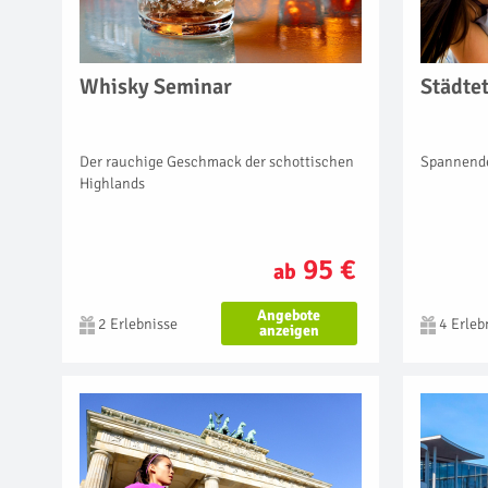
Whisky Seminar
Städtet
Der rauchige Geschmack der schottischen
Spannende
Highlands
95 €
ab
Angebote
2 Erlebnisse
4 Erleb
anzeigen