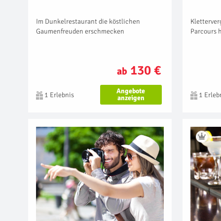
Im Dunkelrestaurant die köstlichen
Kletterve
Gaumenfreuden erschmecken
Parcours h
130 €
ab
Angebote
1 Erlebnis
1 Erleb
anzeigen