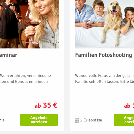
eminar
Familien Fotoshooting
 Wein erfahren, verschiedene
Wundervolle Fotos von der gesam
sten und Genuss empfinden
Familie schießen lassen. Bitte lä
35 €
ab
ab
Angebote
Ange
nis
2 Erlebnisse
anzeigen
anze