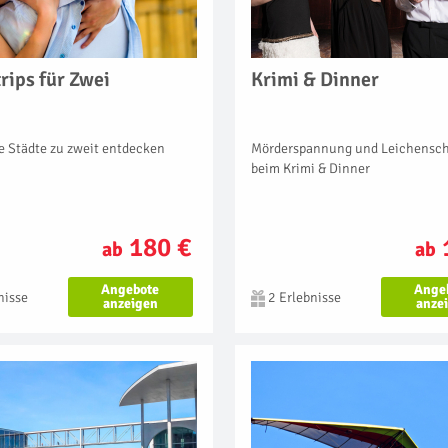
rips für Zwei
Krimi & Dinner
 Städte zu zweit entdecken
Mörderspannung und Leichensc
beim Krimi & Dinner
180 €
ab
ab
Angebote
Ange
nisse
2 Erlebnisse
anzeigen
anze