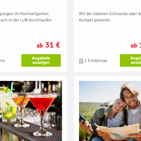
rgnügen im Hochseilgarten:
Mit der liebsten Schnecke oder 
och in der Luft durchlaufen
Kumpel posieren
31 €
ab
ab
Angebote
Ange
nis
2 Erlebnisse
anzeigen
anze