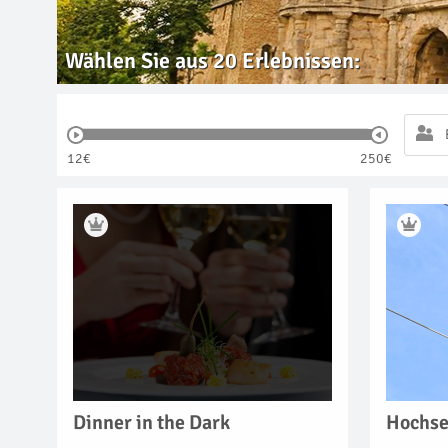
Wählen Sie aus
20
Erlebnissen:
12€
250€
Dinner in the Dark
Hochse