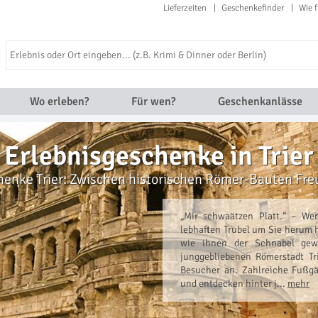
Lieferzeiten
Geschenkefinder
Wie f
Wo erleben?
Für wen?
Geschenkanlässe
Erlebnisgeschenke in Trier
henke Trier: Zwischen historischen Römer-Bauten Fr
„Mir schwaätzen Platt.“ – Wen
lebhaften Trubel um Sie herum h
wie ihnen der Schnabel gew
junggebliebenen Römerstadt Tri
Besucher an. Zahlreiche Fußgä
und entdecken hinter j...