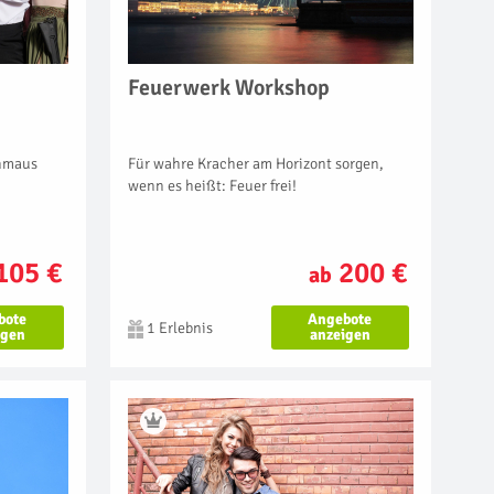
Feuerwerk Workshop
Für wahre Kracher am Horizont sorgen,
hmaus
wenn es heißt: Feuer frei!
200 €
105 €
ab
Angebote
bote
1 Erlebnis
anzeigen
igen