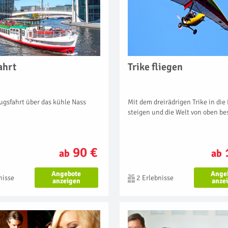
ahrt
Trike fliegen
ugsfahrt über das kühle Nass
Mit dem dreirädrigen Trike in die
steigen und die Welt von oben b
90 €
ab
ab
Angebote
Ange
nisse
2 Erlebnisse
anzeigen
anze