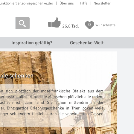
unktioniert erlebnisgeschenke.de?
Über uns
Hilfe
Newsletter
0
Wunschzettel
26,8 Tsd.
Inspiration gefällig?
Geschenke-Welt
eude schenken
n sich plötzlich der moselfränkische Dialekt aus dem
erauskristallisiert und die Menschen plötzlich alle reden,
achsen ist, dann sind Sie schon mittendrin in der
er. Einzigartige Erlebnisgeschenke in Trier locken viele
nger schlendern täglich durch die verwinkelten Gassen