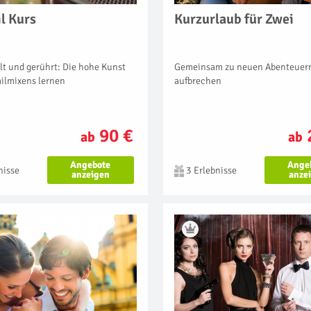
l Kurs
Kurzurlaub für Zwei
lt und gerührt: Die hohe Kunst
Gemeinsam zu neuen Abenteuer
ailmixens lernen
aufbrechen
90 €
ab
ab
Angebote
Ange
nisse
3 Erlebnisse
anzeigen
anze