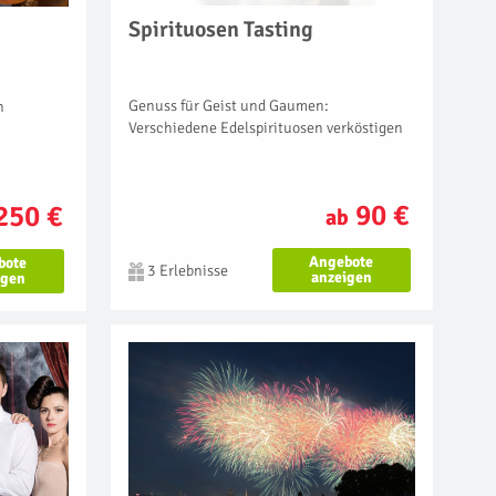
Spirituosen Tasting
Genuss für Geist und Gaumen:
n
Verschiedene Edelspirituosen verköstigen
90 €
250 €
ab
Angebote
bote
3 Erlebnisse
anzeigen
igen