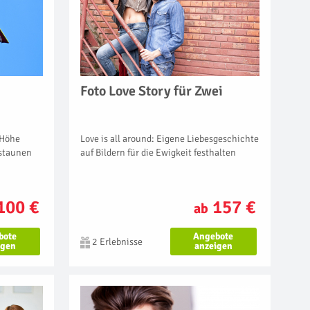
Foto Love Story für Zwei
Love is all around: Eigene Liebesgeschichte
 Höhe
auf Bildern für die Ewigkeit festhalten
estaunen
157 €
100 €
ab
Angebote
bote
2 Erlebnisse
anzeigen
igen