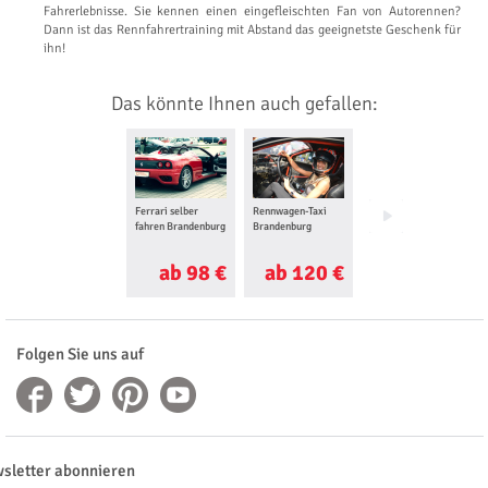
Fahrerlebnisse. Sie kennen einen eingefleischten Fan von Autorennen?
Dann ist das Rennfahrertraining mit Abstand das geeignetste Geschenk für
ihn!
Das könnte Ihnen auch gefallen:
Ferrari selber
Rennwagen-Taxi
Porsche selber
fahren Brandenburg
Brandenburg
fahren Brandenburg
ab 98 €
ab 120 €
ab 150 €
Folgen Sie uns auf
sletter abonnieren