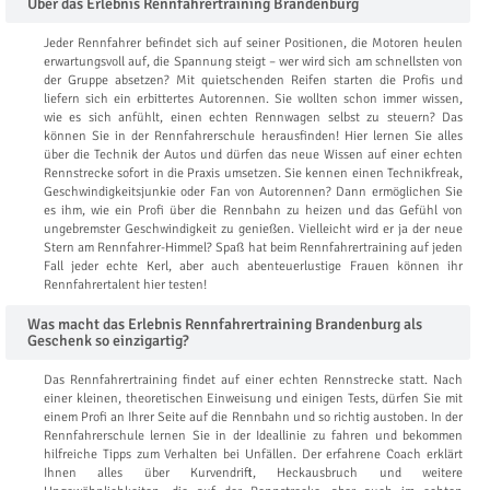
Über das Erlebnis Rennfahrertraining Brandenburg
Jeder Rennfahrer befindet sich auf seiner Positionen, die Motoren heulen
erwartungsvoll auf, die Spannung steigt – wer wird sich am schnellsten von
der Gruppe absetzen? Mit quietschenden Reifen starten die Profis und
liefern sich ein erbittertes Autorennen. Sie wollten schon immer wissen,
wie es sich anfühlt, einen echten Rennwagen selbst zu steuern? Das
können Sie in der Rennfahrerschule herausfinden! Hier lernen Sie alles
über die Technik der Autos und dürfen das neue Wissen auf einer echten
Rennstrecke sofort in die Praxis umsetzen. Sie kennen einen Technikfreak,
Geschwindigkeitsjunkie oder Fan von Autorennen? Dann ermöglichen Sie
es ihm, wie ein Profi über die Rennbahn zu heizen und das Gefühl von
ungebremster Geschwindigkeit zu genießen. Vielleicht wird er ja der neue
Stern am Rennfahrer-Himmel? Spaß hat beim Rennfahrertraining auf jeden
Fall jeder echte Kerl, aber auch abenteuerlustige Frauen können ihr
Rennfahrertalent hier testen!
Was macht das Erlebnis Rennfahrertraining Brandenburg als
Geschenk so einzigartig?
Das Rennfahrertraining findet auf einer echten Rennstrecke statt. Nach
einer kleinen, theoretischen Einweisung und einigen Tests, dürfen Sie mit
einem Profi an Ihrer Seite auf die Rennbahn und so richtig austoben. In der
Rennfahrerschule lernen Sie in der Ideallinie zu fahren und bekommen
hilfreiche Tipps zum Verhalten bei Unfällen. Der erfahrene Coach erklärt
Ihnen alles über Kurvendrift, Heckausbruch und weitere