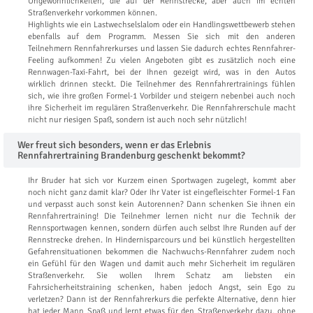
Ungewöhnlichkeiten, die auf der Rennstrecke, aber auch im echten
Straßenverkehr vorkommen können.
Highlights wie ein Lastwechselslalom oder ein Handlingswettbewerb stehen
ebenfalls auf dem Programm. Messen Sie sich mit den anderen
Teilnehmern Rennfahrerkurses und lassen Sie dadurch echtes Rennfahrer-
Feeling aufkommen! Zu vielen Angeboten gibt es zusätzlich noch eine
Rennwagen-Taxi-Fahrt, bei der Ihnen gezeigt wird, was in den Autos
wirklich drinnen steckt. Die Teilnehmer des Rennfahrertrainings fühlen
sich, wie ihre großen Formel-1 Vorbilder und steigern nebenbei auch noch
ihre Sicherheit im regulären Straßenverkehr. Die Rennfahrerschule macht
nicht nur riesigen Spaß, sondern ist auch noch sehr nützlich!
Wer freut sich besonders, wenn er das Erlebnis
Rennfahrertraining Brandenburg geschenkt bekommt?
Ihr Bruder hat sich vor Kurzem einen Sportwagen zugelegt, kommt aber
noch nicht ganz damit klar? Oder Ihr Vater ist eingefleischter Formel-1 Fan
und verpasst auch sonst kein Autorennen? Dann schenken Sie ihnen ein
Rennfahrertraining! Die Teilnehmer lernen nicht nur die Technik der
Rennsportwagen kennen, sondern dürfen auch selbst Ihre Runden auf der
Rennstrecke drehen. In Hindernisparcours und bei künstlich hergestellten
Gefahrensituationen bekommen die Nachwuchs-Rennfahrer zudem noch
ein Gefühl für den Wagen und damit auch mehr Sicherheit im regulären
Straßenverkehr. Sie wollen Ihrem Schatz am liebsten ein
Fahrsicherheitstraining schenken, haben jedoch Angst, sein Ego zu
verletzen? Dann ist der Rennfahrerkurs die perfekte Alternative, denn hier
hat jeder Mann Spaß und lernt etwas für den Straßenverkehr dazu, ohne