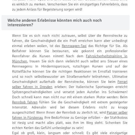
es wirklich zu merken. Verschenken Sie ein einzigartiges Fahrerlebnis, dass
zu jedem Anlass für Begeisterung sorgen wird!
Welche anderen Erlebnisse könnten mich auch noch
interessieren?
Wenn Sie es sich noch nicht zutrauen, selbst über die Rennstrecke zu
fahren, die Geschwindigkeit die ein Profi erreichen kann aber unbedingt
einmal erleben wollen, ist das
Rennwagen-Taxi
das Richtige für Sie. Als
Beifahrer können Sie bestaunen, wie gekonnt ein professioneller
Rennfahrer die Kurven nimmt! Nach dem
Fahrsicherheitstraining in
München
, trauen Sie sich dann vielleicht auch selbst ans Steuer eines
Rennwagens: In Hindernisparcours, rutschigen Kurven und auf der
Rüttelfläche können Sie die richtigen Reaktionen im Ernstfall trainieren
und so noch selbstbewusster am Straßenverkehr teilnehmen. Ultimative
Geschwindigkeit außerhalb der Rennstrecke, können Sie beim
Ferrari
selber fahren in Dresden
erleben: Der italienische Sportwagen erreicht
Spitzengeschwindigkeiten und versetzt jeden Autofan ins Schwärmen!
Doch schnell kann man nicht nur mit einem starken Motor werden: Beim
Rennbob fahren
fühlen Sie die Geschwindigkeit mit extrem gesteigerter
Intensität. Adrenalin wird bei diesem Erlebnis nicht zu knapp
ausgeschüttet! Wenn Ihnen der Rennbob zu zierlich ist, wird
Panzer selber
fahren in Fürstenau
Ihre Bedürfnisse zu Genüge erfüllen – der Stahlkoloss
ist riesig und macht alles platt, was ihm im Weg steht. Schenken Sie
echten Kerlen das Gefühl unbesiegbar zu sein!
Egal ob groß, klein, langsam oder schnell: Es gibt viele einzigartige