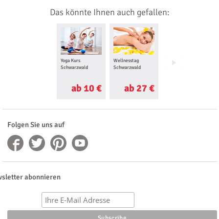
Das könnte Ihnen auch gefallen:
Yoga Kurs
Wellnesstag
Floating
Schwarzwald
Schwarzwald
Schwarzwald
ab 10 €
ab 27 €
ab 50 €
Folgen Sie uns auf
sletter abonnieren