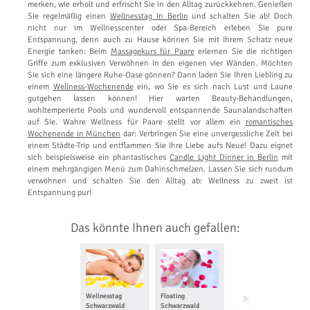
merken, wie erholt und erfrischt Sie in den Alltag zurückkehren. Genießen
Sie regelmäßig einen
Wellnesstag in Berlin
und schalten Sie ab! Doch
nicht nur im Wellnesscenter oder Spa-Bereich erleben Sie pure
Entspannung, denn auch zu Hause können Sie mit Ihrem Schatz neue
Energie tanken: Beim
Massagekurs für Paare
erlernen Sie die richtigen
Griffe zum exklusiven Verwöhnen in den eigenen vier Wänden. Möchten
Sie sich eine längere Ruhe-Oase gönnen? Dann laden Sie Ihren Liebling zu
einem
Wellness-Wochenende
ein, wo Sie es sich nach Lust und Laune
gutgehen lassen können! Hier warten Beauty-Behandlungen,
wohltemperierte Pools und wundervoll entspannende Saunalandschaften
auf Sie. Wahre Wellness für Paare stellt vor allem ein
romantisches
Wochenende in München
dar: Verbringen Sie eine unvergessliche Zeit bei
einem Städte-Trip und entflammen Sie Ihre Liebe aufs Neue! Dazu eignet
sich beispielsweise ein phantastisches
Candle Light Dinner in Berlin
mit
einem mehrgängigen Menü zum Dahinschmelzen. Lassen Sie sich rundum
verwöhnen und schalten Sie den Alltag ab: Wellness zu zweit ist
Entspannung pur!
Das könnte Ihnen auch gefallen:
Wellnesstag
Floating
Massagekurs für
Schwarzwald
Schwarzwald
Paare Schwarzwald