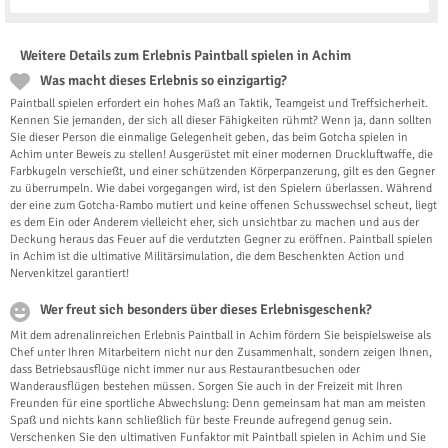
Weitere Details zum Erlebnis Paintball spielen in Achim
Was macht dieses Erlebnis so einzigartig?
Paintball spielen erfordert ein hohes Maß an Taktik, Teamgeist und Treffsicherheit.
Kennen Sie jemanden, der sich all dieser Fähigkeiten rühmt? Wenn ja, dann sollten
Sie dieser Person die einmalige Gelegenheit geben, das beim Gotcha spielen in
Achim unter Beweis zu stellen! Ausgerüstet mit einer modernen Druckluftwaffe, die
Farbkugeln verschießt, und einer schützenden Körperpanzerung, gilt es den Gegner
zu überrumpeln. Wie dabei vorgegangen wird, ist den Spielern überlassen. Während
der eine zum Gotcha-Rambo mutiert und keine offenen Schusswechsel scheut, liegt
es dem Ein oder Anderem vielleicht eher, sich unsichtbar zu machen und aus der
Deckung heraus das Feuer auf die verdutzten Gegner zu eröffnen. Paintball spielen
in Achim ist die ultimative Militärsimulation, die dem Beschenkten Action und
Nervenkitzel garantiert!
Wer freut sich besonders über dieses Erlebnisgeschenk?
Mit dem adrenalinreichen Erlebnis Paintball in Achim fördern Sie beispielsweise als
Chef unter Ihren Mitarbeitern nicht nur den Zusammenhalt, sondern zeigen Ihnen,
dass Betriebsausflüge nicht immer nur aus Restaurantbesuchen oder
Wanderausflügen bestehen müssen. Sorgen Sie auch in der Freizeit mit Ihren
Freunden für eine sportliche Abwechslung: Denn gemeinsam hat man am meisten
Spaß und nichts kann schließlich für beste Freunde aufregend genug sein.
Verschenken Sie den ultimativen Funfaktor mit Paintball spielen in Achim und Sie