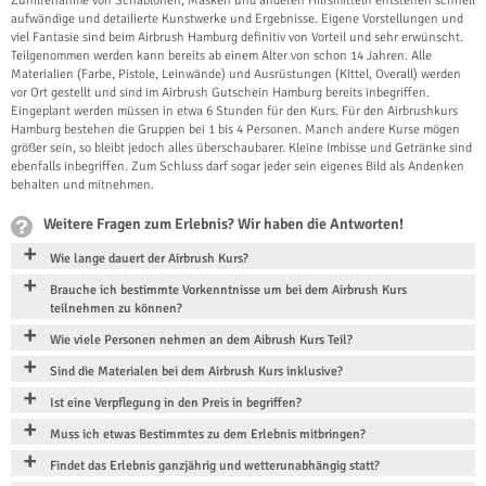
Zuhilfenahme von Schablonen, Masken und anderen Hilfsmitteln entstehen schnell
aufwändige und detailierte Kunstwerke und Ergebnisse. Eigene Vorstellungen und
viel Fantasie sind beim Airbrush Hamburg definitiv von Vorteil und sehr erwünscht.
Teilgenommen werden kann bereits ab einem Alter von schon 14 Jahren. Alle
Materialien (Farbe, Pistole, Leinwände) und Ausrüstungen (Kittel, Overall) werden
vor Ort gestellt und sind im Airbrush Gutschein Hamburg bereits inbegriffen.
Eingeplant werden müssen in etwa 6 Stunden für den Kurs. Für den Airbrushkurs
Hamburg bestehen die Gruppen bei 1 bis 4 Personen. Manch andere Kurse mögen
größer sein, so bleibt jedoch alles überschaubarer. Kleine Imbisse und Getränke sind
ebenfalls inbegriffen. Zum Schluss darf sogar jeder sein eigenes Bild als Andenken
behalten und mitnehmen.
Weitere Fragen zum Erlebnis? Wir haben die Antworten!
Wie lange dauert der Airbrush Kurs?
Brauche ich bestimmte Vorkenntnisse um bei dem Airbrush Kurs
teilnehmen zu können?
Wie viele Personen nehmen an dem Aibrush Kurs Teil?
Sind die Materialen bei dem Airbrush Kurs inklusive?
Ist eine Verpflegung in den Preis in begriffen?
Muss ich etwas Bestimmtes zu dem Erlebnis mitbringen?
Findet das Erlebnis ganzjährig und wetterunabhängig statt?