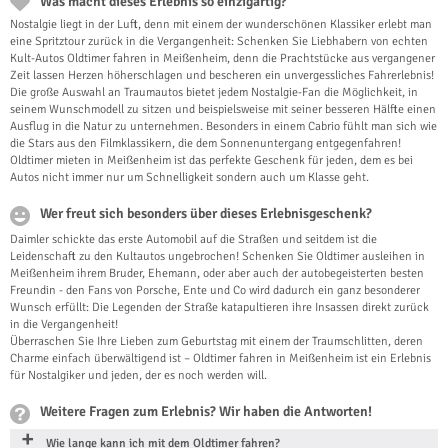
Was macht dieses Erlebnis so einzigartig?
Nostalgie liegt in der Luft, denn mit einem der wunderschönen Klassiker erlebt man
eine Spritztour zurück in die Vergangenheit: Schenken Sie Liebhabern von echten
Kult-Autos Oldtimer fahren in Meißenheim, denn die Prachtstücke aus vergangener
Zeit lassen Herzen höherschlagen und bescheren ein unvergessliches Fahrerlebnis!
Die große Auswahl an Traumautos bietet jedem Nostalgie-Fan die Möglichkeit, in
seinem Wunschmodell zu sitzen und beispielsweise mit seiner besseren Hälfte einen
Ausflug in die Natur zu unternehmen. Besonders in einem Cabrio fühlt man sich wie
die Stars aus den Filmklassikern, die dem Sonnenuntergang entgegenfahren!
Oldtimer mieten in Meißenheim ist das perfekte Geschenk für jeden, dem es bei
Autos nicht immer nur um Schnelligkeit sondern auch um Klasse geht.
Wer freut sich besonders über dieses Erlebnisgeschenk?
Daimler schickte das erste Automobil auf die Straßen und seitdem ist die
Leidenschaft zu den Kultautos ungebrochen! Schenken Sie Oldtimer ausleihen in
Meißenheim ihrem Bruder, Ehemann, oder aber auch der autobegeisterten besten
Freundin - den Fans von Porsche, Ente und Co wird dadurch ein ganz besonderer
Wunsch erfüllt: Die Legenden der Straße katapultieren ihre Insassen direkt zurück
in die Vergangenheit!
Überraschen Sie Ihre Lieben zum Geburtstag mit einem der Traumschlitten, deren
Charme einfach überwältigend ist – Oldtimer fahren in Meißenheim ist ein Erlebnis
für Nostalgiker und jeden, der es noch werden will.
Weitere Fragen zum Erlebnis? Wir haben die Antworten!
Wie lange kann ich mit dem Oldtimer fahren?