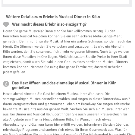
Weitere Details zum Erlebnis Musical Dinner in Köln
Was macht dieses Erlebnis so einzigartig?
Hören Sie gerne Musicals? Dann sind Sie hier vollkommen richtig. Zu den
herrlichen Musical Melodien können Sie ein sehr leckeres Mehr-Gänge-Menü
genießen. Denn nicht nur die Musik ist hier ein wahrer Schmaus, sondern auch das
Menü. Die Stimmen werden Sie verlocken und verzaubern. Es wird ein Abend in
Köln werden, den Sie so schnell nicht mehr vergessen können. Noch lange werden
Ihnen diese Melodien im Ohr liegen. Vielleicht sollten Sie die Preise in Ihrer Stadt
vergleichen, damit auch Sie bald in den Genuss eines herrlichen Musical-Dinners
kommen können. Nehmen Sie ruhig Ihre ganze Familie mit, das wird sicherlich
jedem gefallen.
Das Herz öffnen und das einmalige Musical Dinner in Köln
genießen
Heute abend könnten Sie Gast bei einem Musical Ihrer Wahl sein. Die
stimmgewaltigen Musicaldarsteller erzählen und singen in dieser Dinnershow aus ?
ihrem' ereignisreichen und glamourösen Leben am Broadway. Sie singen zahlreiche
bekannte Musicalhits aus der ganzen Welt. Suchen Sie sich ein Musical Ihrer Wahl
aus, bei Dinner mit Musical Köln, dort finden Sie auch unseren Preisvergleich für
alle Angebote zum Thema Musicaldinner Köln. Ihr Wunsch nach etwas
Abwechslung und Glamour kann hier erfüllt werden, informieren Sie sich über das
reichhaltige Programm und suchen sich etwas für Ihren Geschmack aus. Was für
ein Menü möchten Sie zu Ihrem Musical genießen? Der Küchenchef ist bestrebt Sie