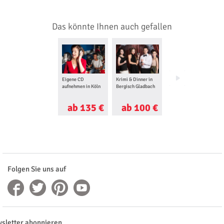
Das könnte Ihnen auch gefallen
Eigene CD
Krimi & Dinner in
DJ Workshop in
aufnehmen in Köln
Bergisch Gladbach
Köln
ab 135 €
ab 100 €
ab 200 €
Folgen Sie uns auf
sletter abonnieren