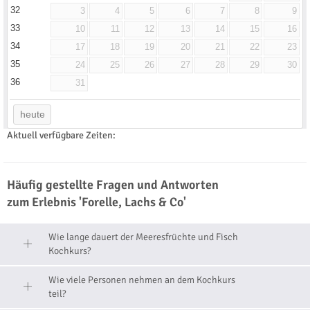
32
3
4
5
6
7
8
9
33
10
11
12
13
14
15
16
34
17
18
19
20
21
22
23
35
24
25
26
27
28
29
30
36
31
heute
Aktuell verfügbare Zeiten:
Häufig gestellte Fragen und Antworten
zum Erlebnis 'Forelle, Lachs & Co'
Wie lange dauert der Meeresfrüchte und Fisch
Kochkurs?
Wie viele Personen nehmen an dem Kochkurs
teil?