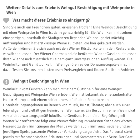
Weitere Details zum Erlebnis Weingut Besichtigung mit Weinprobe in
Wien
Was macht dieses Erlebnis so einzigartig?
Sind Sie auch ein Freund von guten, erlesenen Tropfen? Eine Weingut Besichtigung
mit einer Weinprobe in Wien ist dann genau richtig für Sie. Wien kann mit seinen
einzigartigen, innerhalb der Stadtgrenzen liegenden Weinbaugebiet mächtig
auftrumpfen und hat erstklassige Weine zu bieten, die hier gekeltert werden.
Außerdem können Sie sich auch mit den Wiener Köstlichkeiten in den Restaurants
verwöhnen lassen. Der Wiener Charme und die berühmte Wiener Gastlichkeit lassen
Ihren Wienbesuch zusätzlich zu einem ganz unvergesslichen Ausflug werden. Die
Weinkultur und Gemütlichkeit in Wien gehören zu der Donaumetropole einfach
dazu. Testen Sie unseren kostenlosen Preisvergleich und finden Sie Ihren Anbieter.
Weingut Besichtigung in Wien
Weinkultur vom Feinsten kann man mit einem Gutschein für eine Weingut
Besichtigung mit Weinprobe Wien erleben. Wien ist bekannt als eine zauberhafte
Kultur-Metropole mit einem schier unerschöpflichen Repertoire an
Unterhaltungsangeboten im Bereich von Musik, Kunst, Theater, aber auch einer
lebendigen und vielfältigen heimischen Weinszene. Ein Besuch in einem Weinlokal
verspricht erwartungsgemäß lukullische Genüsse. Nach einer Begrüßung mit
Wiener Winzerfrizzante folgt eine Weinverführung im wahrsten Sinne des Wortes:
Passend zu den fünf Gängen des Menüs werden auch fünf verschiedene und zur
jeweiligen Speise passende Weine zur Verkostung dargereicht. Das Personal steht
jeweils mit fachmännischen Erläuterungen und Kommentaren zur Seite. Der Gast