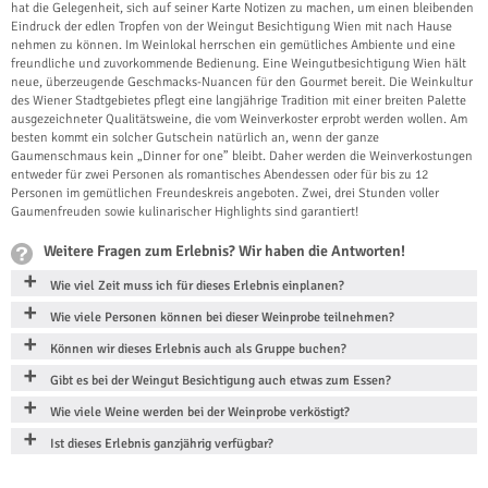
hat die Gelegenheit, sich auf seiner Karte Notizen zu machen, um einen bleibenden
Eindruck der edlen Tropfen von der Weingut Besichtigung Wien mit nach Hause
nehmen zu können. Im Weinlokal herrschen ein gemütliches Ambiente und eine
freundliche und zuvorkommende Bedienung. Eine Weingutbesichtigung Wien hält
neue, überzeugende Geschmacks-Nuancen für den Gourmet bereit. Die Weinkultur
des Wiener Stadtgebietes pflegt eine langjährige Tradition mit einer breiten Palette
ausgezeichneter Qualitätsweine, die vom Weinverkoster erprobt werden wollen. Am
besten kommt ein solcher Gutschein natürlich an, wenn der ganze
Gaumenschmaus kein „Dinner for one” bleibt. Daher werden die Weinverkostungen
entweder für zwei Personen als romantisches Abendessen oder für bis zu 12
Personen im gemütlichen Freundeskreis angeboten. Zwei, drei Stunden voller
Gaumenfreuden sowie kulinarischer Highlights sind garantiert!
Weitere Fragen zum Erlebnis? Wir haben die Antworten!
Wie viel Zeit muss ich für dieses Erlebnis einplanen?
Wie viele Personen können bei dieser Weinprobe teilnehmen?
Können wir dieses Erlebnis auch als Gruppe buchen?
Gibt es bei der Weingut Besichtigung auch etwas zum Essen?
Wie viele Weine werden bei der Weinprobe verköstigt?
Ist dieses Erlebnis ganzjährig verfügbar?