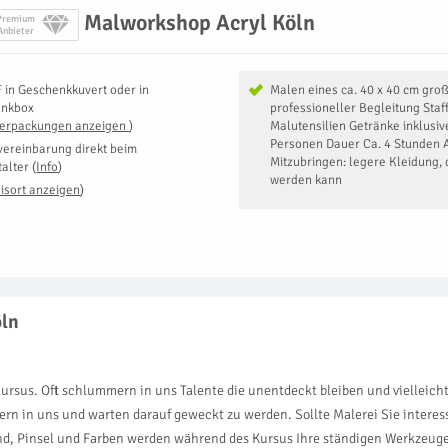
Malworkshop Acryl Köln
Premium
Anbieter
F
in
Geschenkkuvert oder in
Malen eines ca. 40 x 40 cm groß
enkbox
professioneller Begleitung Staf
Verpackungen anzeigen
)
Malutensilien Getränke inklusiv
Personen Dauer Ca. 4 Stunden 
vereinbarung direkt beim
Mitzubringen: legere Kleidung, 
talter
(
Info
)
werden kann
isort anzeigen
)
öln
rsus. Oft schlummern in uns Talente die unentdeckt bleiben und vielleicht 
rn in uns und warten darauf geweckt zu werden. Sollte Malerei Sie interes
nd, Pinsel und Farben werden während des Kursus Ihre ständigen Werkzeuge s