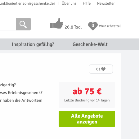
unktioniert erlebnisgeschenke.de?
Über uns
Hilfe
Newsletter
0
Wunschzettel
26,8 Tsd.
Inspiration gefällig?
Geschenke-Welt
61
zigartig?
ab 75 €
ieses Erlebnisgeschenk?
r haben die Antworten!
Letzte Buchung vor 14 Tagen
Alle Angebote
anzeigen