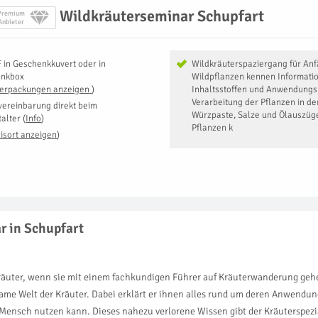
Wildkräuterseminar Schupfart
Premium
Anbieter
F
in
Geschenkkuvert oder in
Wildkräuterspaziergang für An
enkbox
Wildpflanzen kennen Informatio
Verpackungen anzeigen
)
Inhaltsstoffen und Anwendungs
Verarbeitung der Pflanzen in de
vereinbarung direkt beim
Würzpaste, Salze und Ölauszüge
talter
(
Info
)
Pflanzen k
isort anzeigen
)
r in Schupfart
kräuter, wenn sie mit einem fachkundigen Führer auf Kräuterwanderung gehen
e Welt der Kräuter. Dabei erklärt er ihnen alles rund um deren Anwendun
Mensch nutzen kann. Dieses nahezu verlorene Wissen gibt der Kräuterspezial