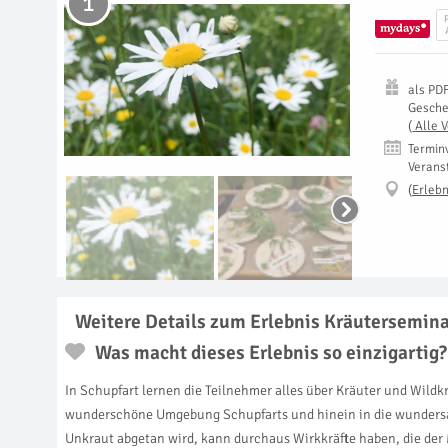
1
als
PD
Gesch
(
Alle 
Termin
Verans
(
Erlebn
Weitere Details zum Erlebnis Kräutersemina
Was macht dieses Erlebnis so einzigartig?
In Schupfart lernen die Teilnehmer alles über Kräuter und Wild
wunderschöne Umgebung Schupfarts und hinein in die wundersam
Unkraut abgetan wird, kann durchaus Wirkkräfte haben, die der 